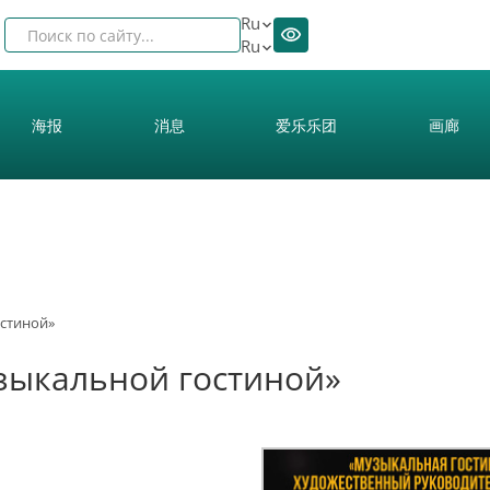
Ru
Ru
海报
消息
爱乐乐团
画廊
остиной»
зыкальной гостиной»