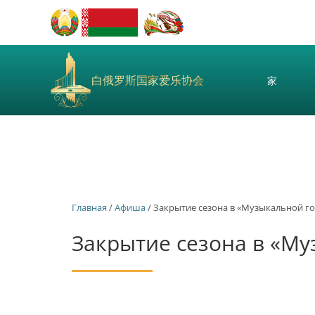
白俄罗斯国家爱乐协会
家
Главная
/
Афиша
/ Закрытие сезона в «Музыкальной г
Закрытие сезона в «Му