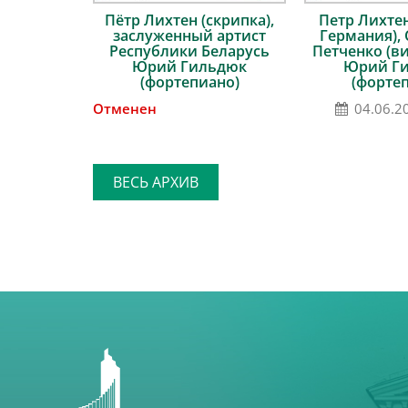
Пётр Лихтен (скрипка),
Петр Лихтен
заслуженный артист
Германия),
Республики Беларусь
Петченко (в
Юрий Гильдюк
Юрий Г
(фортепиано)
(форте
Отменен
04.06.2
ВЕСЬ АРХИВ