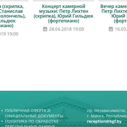
 (скрипка,
Концерт камерной
Вечер каме
 Станислав
музыки: Петр Лихтен
Петр Лихте
иолончель),
(скрипка), Юрий Гильдюк
Юрий 
ильдюк
(фортепиано)
(форт
пиано)
28.06.2018 19:00
16.03
019 19:00
ПУБЛИЧНАЯ ОФЕРТА И
пр. Независимости, 
ОФИЦИАЛЬНЫЕ ДОКУМЕНТЫ
г. Минск, Республик
ПОЛИТИКА ПО ОБРАБОТКЕ
reception@bgf.by
ПЕРСОНАЛЬНЫХ ДАННЫХ