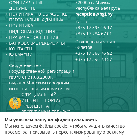
ОФИЦИАЛЬНЫЕ
220005 г. Минск,
ДОКУМЕНТЫ
Республика Беларусь
ПОЛИТИКА ПО ОБРАБОТКЕ
reception@bgf.by
ПЕРСОНАЛЬНЫХ ДАННЫХ
Касса:
ПОЛИТИКА
+375 17 396 16 17
ВИДЕОНАБЛЮДЕНИЯ
+375 17 284 67 01
ПРАВИЛА ПОСЕЩЕНИЯ
Отдел реализации
БАНКОВСКИЕ РЕКВИЗИТЫ
билетов:
КОНТАКТЫ
+375 17 366 76 92
ВАКАНСИИ
+375 17 396 73 57
Свидетельство
Государственной регистрации
№970 от 31.08.2000г.
выдано Минским городским
исполнительным комитетом.
ОФИЦИАЛЬНЫЙ
ИНТЕРНЕТ-ПОРТАЛ
ПРЕЗИДЕНТА
РЕСПУБЛИКИ БЕЛАРУСЬ
МИНИСТЕРСТВО КУЛЬТУРЫ
Мы уважаем вашу конфиденциальность
РЕСПУБЛИКИ БЕЛАРУСЬ
Мы используем файлы cookie, чтобы улучшить качество
ПОРТАЛ
просмотра, показывать персонализированную рекламу
РЕЙТИНГОВОЙ ОЦЕНКИ