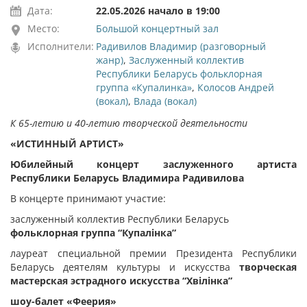
Дата:
22.05.2026 начало в 19:00
Место:
Большой концертный зал
Исполнители:
Радивилов Владимир (разговорный
жанр)
,
Заслуженный коллектив
Республики Беларусь фольклорная
группа «Купалинка»
,
Колосов Андрей
(вокал)
,
Влада (вокал)
К 65-летию и 40-летию творческой деятельности
«ИСТИННЫЙ АРТИСТ»
Юбилейный концерт заслуженного артиста
Республики Беларусь Владимира Радивилова
В концерте принимают участие:
заслуженный коллектив Республики Беларусь
фольклорная группа
“
Купал
і
нка
”
лауреат специальной премии Президента Республики
Беларусь деятелям культуры и искусства
творческая
мастерская эстрадного искусства
“Хвілінка”
ш
оу-балет «Феерия»