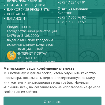
ВИДЕОНАБЛЮДЕНИЯ
+375 17 284 67 01
ПРАВИЛА ПОСЕЩЕНИЯ
Отдел реализации
БАНКОВСКИЕ РЕКВИЗИТЫ
билетов:
КОНТАКТЫ
+375 17 366 76 92
ВАКАНСИИ
+375 17 396 73 57
Свидетельство
Государственной регистрации
№970 от 31.08.2000г.
выдано Минским городским
исполнительным комитетом.
ОФИЦИАЛЬНЫЙ
ИНТЕРНЕТ-ПОРТАЛ
ПРЕЗИДЕНТА
РЕСПУБЛИКИ БЕЛАРУСЬ
МИНИСТЕРСТВО КУЛЬТУРЫ
Мы уважаем вашу конфиденциальность
РЕСПУБЛИКИ БЕЛАРУСЬ
Мы используем файлы cookie, чтобы улучшить качество
ПОРТАЛ
просмотра, показывать персонализированную рекламу
РЕЙТИНГОВОЙ ОЦЕНКИ
или контент и анализировать наш трафик. Нажимая
«Принять все», вы соглашаетесь на использование файлов
оценка 4,9
cookie наших сайтов.
на основании 112 отзывов
Отклонить