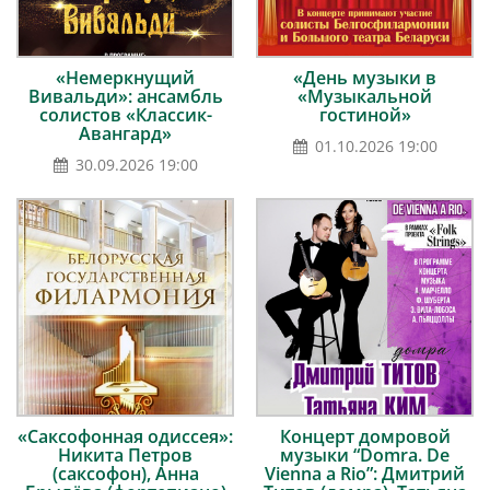
«Немеркнущий
«День музыки в
Вивальди»: ансамбль
«Музыкальной
солистов «Классик-
гостиной»
Авангард»
01.10.2026 19:00
30.09.2026 19:00
«Саксофонная одиссея»:
Концерт домровой
Никита Петров
музыки “Domra. De
(саксофон), Анна
Vienna a Rio”: Дмитрий