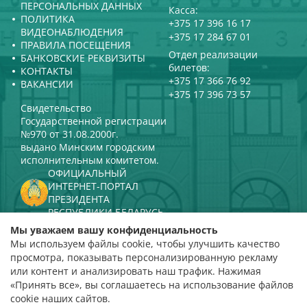
ПЕРСОНАЛЬНЫХ ДАННЫХ
Касса:
ПОЛИТИКА
+375 17 396 16 17
ВИДЕОНАБЛЮДЕНИЯ
+375 17 284 67 01
ПРАВИЛА ПОСЕЩЕНИЯ
Отдел реализации
БАНКОВСКИЕ РЕКВИЗИТЫ
билетов:
КОНТАКТЫ
+375 17 366 76 92
ВАКАНСИИ
+375 17 396 73 57
Свидетельство
Государственной регистрации
№970 от 31.08.2000г.
выдано Минским городским
исполнительным комитетом.
ОФИЦИАЛЬНЫЙ
ИНТЕРНЕТ-ПОРТАЛ
ПРЕЗИДЕНТА
РЕСПУБЛИКИ БЕЛАРУСЬ
МИНИСТЕРСТВО КУЛЬТУРЫ
Мы уважаем вашу конфиденциальность
РЕСПУБЛИКИ БЕЛАРУСЬ
Мы используем файлы cookie, чтобы улучшить качество
ПОРТАЛ
просмотра, показывать персонализированную рекламу
РЕЙТИНГОВОЙ ОЦЕНКИ
или контент и анализировать наш трафик. Нажимая
«Принять все», вы соглашаетесь на использование файлов
оценка 4,9
cookie наших сайтов.
на основании 112 отзывов