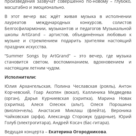
произведения зазвучат совершенно по-новому – глубоко,
масштабно и эмоционально.
В этот вечер вас ждёт живая музыка в исполнении
лауреатов международных конкурсов, солистов
Белгосфилармонии, музыкантов и педагогов Музыкальной
школы ArtGrand – артистов, объединённых любовью к
музыке и стремлением подарить зрителям настоящий
праздник искусства.
“Summer Songs by ArtGrand” – это вечер, где музыка
становится светом, воспоминанием, вдохновением и
настоящим летним чудом.
Исполнители:
Юлия Архангельская, Полина Чеславская (рояль), Антон
Корчевский, Гоар Акопян (вокал), Каллиника Медведева
(орган), Дарья Курниевская (скрипка), Марина Новак
(скрипка), Алеся Олесюк (альт), Олеся Порошина
(виолончель), Анастасия Миклаш (флейта), Вероника
Чайковская (арфа), Александр Сторожук (ударные), Юрий
Голуб (электрогитара), Андрей Косач (бас-гитара).
Ведущая концерта –
Екатерина Огородникова
.