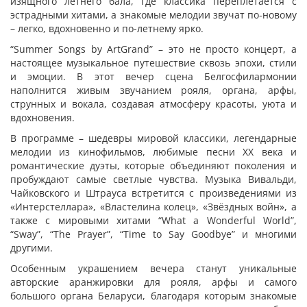
изящного летнего бала, где классика переплетается с
эстрадными хитами, а знакомые мелодии звучат по-новому
– легко, вдохновенно и по-летнему ярко.
“Summer Songs by ArtGrand” – это не просто концерт, а
настоящее музыкальное путешествие сквозь эпохи, стили
и эмоции. В этот вечер сцена Белгосфилармонии
наполнится живым звучанием рояля, органа, арфы,
струнных и вокала, создавая атмосферу красоты, уюта и
вдохновения.
В программе – шедевры мировой классики, легендарные
мелодии из кинофильмов, любимые песни XX века и
романтические дуэты, которые объединяют поколения и
пробуждают самые светлые чувства. Музыка Вивальди,
Чайковского и Штрауса встретится с произведениями из
«Интерстеллара», «Властелина колец», «Звёздных войн», а
также с мировыми хитами “What a Wonderful World”,
“Sway”, “The Prayer”, “Time to Say Goodbye” и многими
другими.
Особенным украшением вечера станут уникальные
авторские аранжировки для рояля, арфы и самого
большого органа Беларуси, благодаря которым знакомые