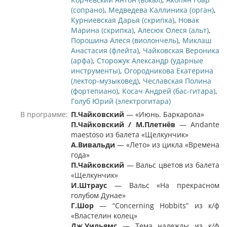
(сопрано)
,
Медведева Каллиника (орган)
,
Курниевская Дарья (скрипка)
,
Новак
Марина (скрипка)
,
Алесюк Олеся (альт)
,
Порошина Алеся (виолончель)
,
Миклаш
Анастасия (флейта)
,
Чайковская Вероника
(арфа)
,
Сторожук Александр (ударные
инструменты)
,
Огородникова Екатерина
(лектор-музыковед)
,
Чеславская Полина
(фортепиано)
,
Косач Андрей (бас-гитара)
,
Голуб Юрий (электрогитара)
В программе:
П.Чайковский
— «Июнь. Баркарола»
П.Чайковский
/
М.Плетн
ё
в
— Andante
maestoso из балета «Щелкунчик»
А.Вивальди
— «Лето» из цикла «Времена
года»
П.Чайковский
— Вальс цветов из балета
«Щелкунчик»
И.Штраус
— Вальс «На прекрасном
голубом Дунае»
Г.Шор
— “Concerning Hobbits” из к/ф
«Властелин колец»
Дж.Уильямс
— Тема надежды из к/ф