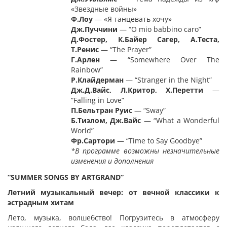
«Звездные войны»
Ф.Лоу
— «Я танцевать хочу»
Дж
.
Пуччини
— “O mio babbino caro”
Д.Фостер, К.Байер Сагер, А.Теста,
Т.Ренис
— “The Prayer”
Г
.
Арлен
— “Somewhere Over The
Rainbow”
Р
.
Клайдерман
— “Stranger in the Night”
Дж
.
Д
.
Вайс
,
Л
.
Критор
,
Х
.
Перетти
—
“Falling in Love”
П.Бельтран Руис
— “Sway”
Б.Тиэлом, Дж.
Вайс
— “What a Wonderful
World”
Фр
.
Сартори
— “Time to Say Goodbye”
*В программе возможны незначительные
изменения и дополнения
“SUMMER SONGS BY ARTGRAND
”
Летний музыкальный вечер: от вечной классики к
эстрадным хитам
Лето, музыка, волшебство! Погрузитесь в атмосферу