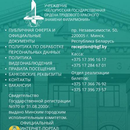
УЧРЕЖДЕНИЕ
«БЕЛОРУССКАЯ ГОСУДАРСТВЕННАЯ
ОРДЕНА ТРУДОВОГО КРАСНОГО
ЗНАМЕНИ ФИЛАРМОНИЯ»
ПУБЛИЧНАЯ ОФЕРТА И
пр. Независимости, 50,
ОФИЦИАЛЬНЫЕ
220005 г. Минск,
ДОКУМЕНТЫ
Республика Беларусь
ПОЛИТИКА ПО ОБРАБОТКЕ
reception@bgf.by
ПЕРСОНАЛЬНЫХ ДАННЫХ
Касса:
ПОЛИТИКА
+375 17 396 16 17
ВИДЕОНАБЛЮДЕНИЯ
+375 17 284 67 01
ПРАВИЛА ПОСЕЩЕНИЯ
Отдел реализации
БАНКОВСКИЕ РЕКВИЗИТЫ
билетов:
КОНТАКТЫ
+375 17 366 76 92
ВАКАНСИИ
+375 17 396 73 57
Свидетельство
Государственной регистрации
№970 от 31.08.2000г.
выдано Минским городским
исполнительным комитетом.
ОФИЦИАЛЬНЫЙ
ИНТЕРНЕТ-ПОРТАЛ