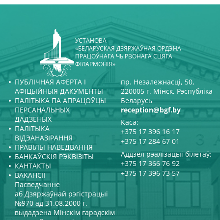
УСТАНОВА
«БЕЛАРУСКАЯ ДЗЯРЖАЎНАЯ ОРДЭНА
ПРАЦОЎНАГА ЧЫРВОНАГА СЦЯГА
ФІЛАРМОНІЯ»
ПУБЛІЧНАЯ АФЕРТА І
пр. Незалежнасці, 50,
АФІЦЫЙНЫЯ ДАКУМЕНТЫ
220005 г. Мінск, Рэспубліка
ПАЛІТЫКА ПА АПРАЦОЎЦЫ
Беларусь
ПЕРСАНАЛЬНЫХ
reception@bgf.by
ДАДЗЕНЫХ
Каса:
ПАЛІТЫКА
+375 17 396 16 17
ВІДЭАНАЗІРАННЯ
+375 17 284 67 01
ПРАВІЛЫ НАВЕДВАННЯ
Аддзел рэалізацыі білетаў:
БАНКАЎСКІЯ РЭКВІЗІТЫ
+375 17 366 76 92
КАНТАКТЫ
+375 17 396 73 57
ВАКАНСІІ
Пасведчанне
аб Дзяржаўнай рэгістрацыі
№970 ад 31.08.2000 г.
выдадзена Мінскім гарадскім