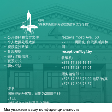
机构
“白俄罗斯国家劳动红旗勋章 爱乐乐团”
公开要约和官方文件
Nezavisimosti Ave., 50,
个人数据处理政策
220005 明斯克, 白俄罗斯共和
视频监控政策
国
参观规则
reception@bgf.by
银行详细信息
收银机:
联系方式
+375 17 396 16 17
职位空缺
+375 17 284 67 01
票务销售部：
+375 17 366 76 92 电话/传真
+375 17 396 73 57
证书
国家登记号970，日期为2000年8月
31日。
由明斯克市执行委员会颁发。
白俄罗斯共和国总统官方互联网
Мы уважаем вашу конфиденциальность