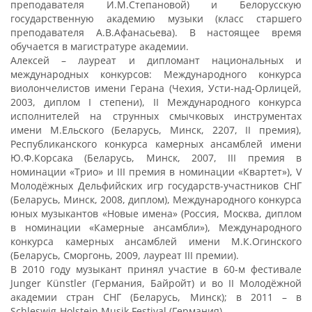
преподавателя И.М.Степановой) и Белорусскую
государственную академию музыки (класс старшего
преподавателя А.В.Афанасьева). В настоящее время
обучается в магистратуре академии.
Алексей – лауреат и дипломант национальных и
международных конкурсов: Международного конкурса
виолончелистов имени Герана (Чехия, Усти-над-Орлицей,
2003, диплом I степени), II Международного конкурса
исполнителей на струнных смычковых инструментах
имени М.Ельского (Беларусь, Минск, 2207, II премия),
Республиканского конкурса камерных ансамблей имени
Ю.Ф.Корсака (Беларусь, Минск, 2007, III премия в
номинации «Трио» и III премия в номинации «Квартет»), V
Молодёжных Дельфийских игр государств-участников СНГ
(Беларусь, Минск, 2008, диплом), Международного конкурса
юных музыкантов «Новые имена» (Россия, Москва, диплом
в номинации «Камерные ансамбли»), Международного
конкурса камерных ансамблей имени М.К.Огинского
(Беларусь, Сморгонь, 2009, лауреат III премии).
В 2010 году музыкант принял участие в 60-м фестивале
Junger Künstler (Германия, Байройт) и во II Молодёжной
академии стран СНГ (Беларусь, Минск); в 2011 – в
Schleswig-Holstein Musik Festival (Германия).