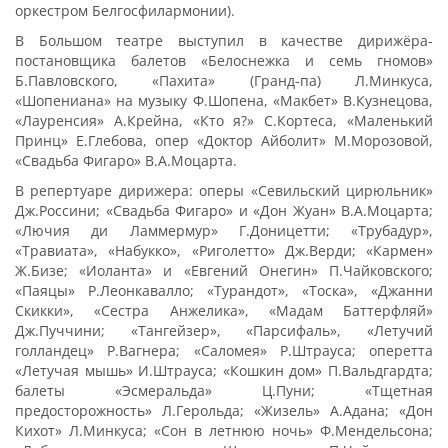
оркестром Белгосфилармонии).
В Большом театре выступил в качестве дирижёра-
постановщика балетов «Белоснежка и семь гномов»
Б.Павловского, «Пахита» (Гранд-па) Л.Минкуса,
«Шопениана» на музыку Ф.Шопена, «Макбет» В.Кузнецова,
«Лауренсия» А.Крейна, «Кто я?» С.Кортеса, «Маленький
Принц» Е.Глебова, опер «Доктор Айболит» М.Морозовой,
«Свадьба Фигаро» В.А.Моцарта.
В репертуаре дирижера: оперы «Севильский цирюльник»
Дж.Россини; «Свадьба Фигаро» и «Дон Жуан» В.А.Моцарта;
«Лючия ди Ламмермур» Г.Доницетти; «Трубадур»,
«Травиата», «Набукко», «Риголетто» Дж.Верди; «Кармен»
Ж.Бизе; «Иоланта» и «Евгений Онегин» П.Чайковского;
«Паяцы» Р.Леонкавалло; «Турандот», «Тоска», «Джанни
Скикки», «Сестра Анжелика», «Мадам Баттерфляй»
Дж.Пуччини; «Тангейзер», «Парсифаль», «Летучий
голландец» Р.Вагнера; «Саломея» Р.Штрауса; оперетта
«Летучая мышь» И.Штрауса; «Кошкин дом» П.Вальдгардта;
балеты «Эсмеральда» Ц.Пуни; «Тщетная
предосторожность» Л.Герольда; «Жизель» А.Адана; «Дон
Кихот» Л.Минкуса; «Сон в летнюю ночь» Ф.Мендельсона;