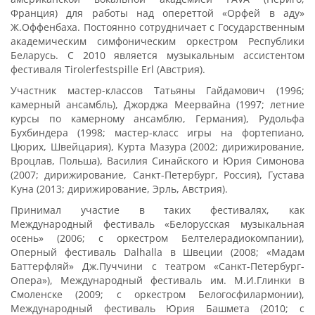
Франция) для работы над опереттой «Орфей в аду»
Ж.Оффенбаха. Постоянно сотрудничает с Государственным
академическим симфоническим оркестром Республики
Беларусь. C 2010 является музыкальным ассистентом
фестиваля Tirolerfestspille Erl (Австрия).
Участник мастер-классов Татьяны Гайдамович (1996;
камерный ансамбль), Джорджа Меервайна (1997; летние
курсы по камерному ансамблю, Германия), Рудольфа
Бухбиндера (1998; мастер-класс игры на фортепиано,
Цюрих, Швейцария), Курта Мазура (2002; дирижирование,
Вроцлав, Польша), Василия Синайского и Юрия Симонова
(2007; дирижирование, Санкт-Петербург, Россия), Густава
Куна (2013; дирижирование, Эрль, Австрия).
Принимал участие в таких фестивалях, как
Международный фестиваль «Белорусская музыкальная
осень» (2006; с оркестром Белтелерадиокомпании),
Оперный фестиваль Dalhalla в Швеции (2008; «Мадам
Баттерфляй» Дж.Пуччини с театром «Санкт-Петербург-
Опера»), Международный фестиваль им. М.И.Глинки в
Смоленске (2009; с оркестром Белогосфилармонии),
Международный фестиваль Юрия Башмета (2010; с