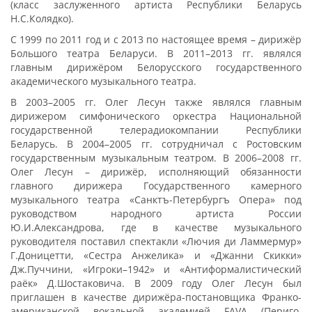
(класс заслуженного артиста Республики Беларусь
Н.С.Колядко).
С 1999 по 2011 год и с 2013 по настоящее время – дирижёр
Большого театра Беларуси. В 2011–2013 гг. являлся
главным дирижёром Белорусского государственного
академического музыкального театра.
В 2003–2005 гг. Олег Лесун также являлся главным
дирижером симфонического оркестра Национальной
государственной телерадиокомпании Республики
Беларусь. В 2004–2005 гг. сотрудничал с Ростовским
государственным музыкальным театром. В 2006–2008 гг.
Олег Лесун – дирижёр, исполняющий обязанности
главного дирижера Государственного камерного
музыкального театра «Санктъ-Петербургъ Опера» под
руководством народного артиста России
Ю.И.Александрова, где в качестве музыкального
руководителя поставил спектакли «Лючия ди Ламмермур»
Г.Доницетти, «Сестра Анжелика» и «Джанни Скикки»
Дж.Пуччини, «Игроки–1942» и «Антиформалистический
раёк» Д.Шостаковича. В 2009 году Олег Лесун был
приглашен в качестве дирижёра-постановщика Франко-
американской вокальной академией FAVA (Периго,