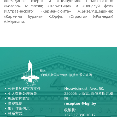
«Лебединое озеро» и «Щелкунчик» П.Чайковского;
«Болеро» М.Равеля; «Жар-птица» и «Поцелуй феи»
И.Стравинского; «Кармен-сюита» Ж.Бизе/Р.Щедрина;
«Кармина бурана» К.Орфа; «Страсти» («Рогнеда»)
А.Мдивани.
机构
“白俄罗斯国家劳动红旗勋章 爱乐乐团”
公开要约和官方文件
Nezavisimosti Ave., 50,
个人数据处理政策
220005 明斯克, 白俄罗斯共和
视频监控政策
国
参观规则
reception@bgf.by
银行详细信息
收银机:
联系方式
+375 17 396 16 17