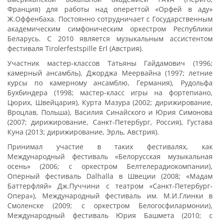
Франция) для работы над опереттой «Орфей в аду»
Ж.Оффенбаха. Постоянно сотрудничает с Государственным
академическим симфоническим оркестром Республики
Беларусь. C 2010 является музыкальным ассистентом
фестиваля Tirolerfestspille Erl (Австрия).
Участник мастер-классов Татьяны Гайдамович (1996;
камерный ансамбль), Джорджа Меервайна (1997; летние
курсы по камерному ансамблю, Германия), Рудольфа
Бухбиндера (1998; мастер-класс игры на фортепиано,
Цюрих, Швейцария), Курта Мазура (2002; дирижирование,
Вроцлав, Польша), Василия Синайского и Юрия Симонова
(2007; дирижирование, Санкт-Петербург, Россия), Густава
Куна (2013; дирижирование, Эрль, Австрия).
Принимал участие в таких фестивалях, как
Международный фестиваль «Белорусская музыкальная
осень» (2006; с оркестром Белтелерадиокомпании),
Оперный фестиваль Dalhalla в Швеции (2008; «Мадам
Баттерфляй» Дж.Пуччини с театром «Санкт-Петербург-
Опера»), Международный фестиваль им. М.И.Глинки в
Смоленске (2009; с оркестром Белогосфилармонии),
Международный фестиваль Юрия Башмета (2010; с