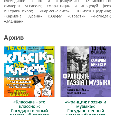
«Лебединое озеро» и «Щелкунчик» П.Чайковского;
«Болеро» М.Равеля; «Жар-птица» и «Поцелуй феи»
И.Стравинского; «Кармен-сюита» Ж.Бизе/Р.Щедрина;
«Кармина бурана» К.Орфа; «Страсти» («Рогнеда»)
А.Мдивани.
Архив
«Классика – это
«Франция: поэзия и
классно!»:
музыка»:
Государственный
Государственный