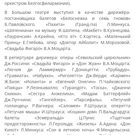
оркестром Белгосфилармонии).
В Большом театре выступил в качестве дирижёра-
постановщика балетов «Белоснежка и семь гномов»
Б.Павловского, «Пахита» (Гранд-па) Л.Минкуса,
«Шопениана» на музыку Ф.Шопена, «Макбет» В.Кузнецова,
«Лауренсия» А.Крейна, «Кто я?» С.Кортеса, «Маленький
Принц» Е.Глебова, опер «Доктор Айболит» М.Морозовой,
«Свадьба Фигаро» В.А.Моцарта.
В репертуаре дирижера: оперы «Севильский цирюльник»
Дж.Россини; «Свадьба Фигаро» и «Дон Жуан» В.А.Моцарта;
«Лючия ди Ламмермур» Г.Доницетти; «Трубадур»,
«Травиата», «Набукко», «Риголетто» Дж.Верди; «Кармен»
Ж.Бизе; «Иоланта» и «Евгений Онегин» П.Чайковского;
«Паяцы» Р.Леонкавалло; «Турандот», «Тоска», «Джанни
Скикки», «Сестра Анжелика», «Мадам Баттерфляй»
Дж.Пуччини; «Тангейзер», «Парсифаль», «Летучий
голландец» Р.Вагнера; «Саломея» Р.Штрауса; оперетта
«Летучая мышь» И.Штрауса; «Кошкин дом» П.Вальдгардта;
балеты «Эсмеральда» Ц.Пуни; «Тщетная
предосторожность» Л.Герольда; «Жизель» А.Адана; «Дон
Кихот» Л.Минкуса; «Сон в летнюю ночь» Ф.Мендельсона;