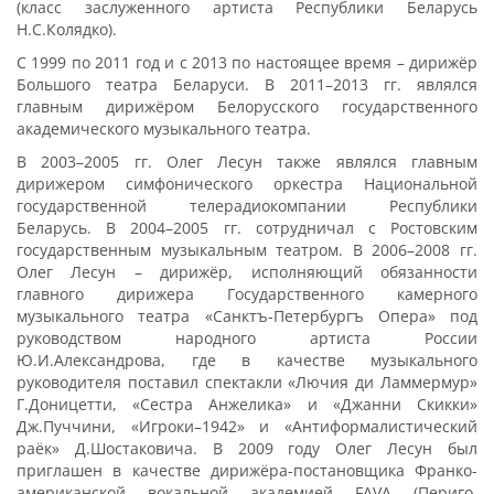
(класс заслуженного артиста Республики Беларусь
Н.С.Колядко).
С 1999 по 2011 год и с 2013 по настоящее время – дирижёр
Большого театра Беларуси. В 2011–2013 гг. являлся
главным дирижёром Белорусского государственного
академического музыкального театра.
В 2003–2005 гг. Олег Лесун также являлся главным
дирижером симфонического оркестра Национальной
государственной телерадиокомпании Республики
Беларусь. В 2004–2005 гг. сотрудничал с Ростовским
государственным музыкальным театром. В 2006–2008 гг.
Олег Лесун – дирижёр, исполняющий обязанности
главного дирижера Государственного камерного
музыкального театра «Санктъ-Петербургъ Опера» под
руководством народного артиста России
Ю.И.Александрова, где в качестве музыкального
руководителя поставил спектакли «Лючия ди Ламмермур»
Г.Доницетти, «Сестра Анжелика» и «Джанни Скикки»
Дж.Пуччини, «Игроки–1942» и «Антиформалистический
раёк» Д.Шостаковича. В 2009 году Олег Лесун был
приглашен в качестве дирижёра-постановщика Франко-
американской вокальной академией FAVA (Периго,