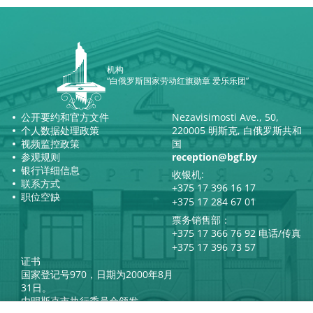
机构
“白俄罗斯国家劳动红旗勋章 爱乐乐团”
公开要约和官方文件
Nezavisimosti Ave., 50,
个人数据处理政策
220005 明斯克, 白俄罗斯共和
视频监控政策
国
参观规则
reception@bgf.by
银行详细信息
收银机:
联系方式
+375 17 396 16 17
职位空缺
+375 17 284 67 01
票务销售部：
+375 17 366 76 92 电话/传真
+375 17 396 73 57
证书
国家登记号970，日期为2000年8月
31日。
由明斯克市执行委员会颁发。