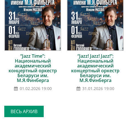
“Jazz Time”:
“Jazz! Jazz! Jazz!”:
Национальный
Национальный
академический
академический
концертный оркестр
концертный оркестр
Беларуси им.
Беларуси им.
М.Я.Финберга
М.Я.Финберга
01.02.2026 19:00
31.01.2026 19:00
ВЕСЬ АРХИВ