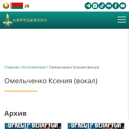
白俄罗斯国家爱乐协会
Главная
/
Исполнители
/ Омельченко Ксения (вокал)
Омельченко Ксения (вокал)
Архив