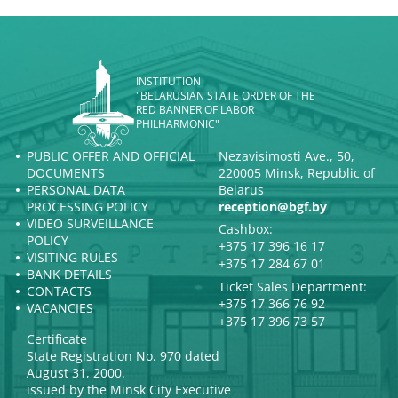
INSTITUTION
"BELARUSIAN STATE ORDER OF THE
RED BANNER OF LABOR
PHILHARMONIC"
PUBLIC OFFER AND OFFICIAL
Nezavisimosti Ave., 50,
DOCUMENTS
220005 Minsk, Republic of
PERSONAL DATA
Belarus
PROCESSING POLICY
reception@bgf.by
VIDEO SURVEILLANCE
Cashbox:
POLICY
+375 17 396 16 17
VISITING RULES
+375 17 284 67 01
BANK DETAILS
Ticket Sales Department:
CONTACTS
+375 17 366 76 92
VACANCIES
+375 17 396 73 57
Certificate
State Registration No. 970 dated
August 31, 2000.
issued by the Minsk City Executive