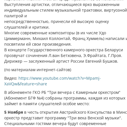
Выступления артистки, отличающиеся ярко выраженным
индивидуальным стилем музыкальной трактовки, виртуозной
палитрой и
непосредственностью, принесли ей высокую оценку
слушателей и критики.
Многие современные композиторы (в их числе Удо
Циммерманн, Михаил Коллонтай, Франц Хуммель) написали 
посвятили ей свои произведения.
В концерте Государственного камерного оркестра Беларуси
прозвучат сочинения Л.ван Бетховена, Э.Фрайтага, Г.Проя.
Дирижер — заслуженный артист России Евгений Бушков.
(по материалам интернет-сайтов)
Видео:
https://www.youtube.com/watch?v=Mpamj-
XaVQw&feature=share
В абонементе ГКО РБ "Три вечера с Камерным оркестром"
(Абонемент БГФ №4) собраны программы, каждая из которых
займет в памяти слушателей особое место:
5 Ноября
в честь открытия Австрийского Консульства в Минс
оркестр представит программу "Три века Венской музыки".
Специальными гостями вечера будут современные