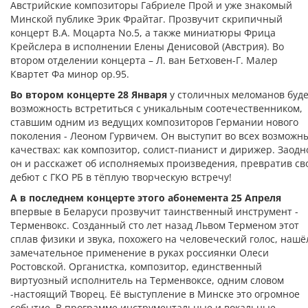
Австрийские композиторы Габриеле Прой и уже знакомый
Минской публике Эрик Фрайтаг. Прозвучит скрипичный
концерт В.А. Моцарта No.5, а также миниатюры Фрица
Крейслера в исполнении Елены Денисовой (Австрия). Во
втором отделении концерта – Л. ван Бетховен-Г. Малер
Квартет Фа минор ор.95.
Во втором концерте 28 Января
у столичных меломанов буд
возможность встретиться с уникальным соотечественником,
ставшим одним из ведущих композиторов Германии нового
поколения - Леоном Гурвичем. Он выступит во всех возможн
качествах: как композитор, солист-пианист и дирижер. Заодн
он и расскажет об исполняемых произведения, превратив св
дебют с ГКО РБ в тёплую творческую встречу!
А в последнем концерте этого абонемента 25 Апреля
впервые в Беларуси прозвучит таинственный инструмент -
Терменвокс. Созданный сто лет назад Львом Терменом этот
сплав физики и звука, похожего на человеческий голос, нашё
замечательное применение в руках россиянки Олеси
Ростовской. Органистка, композитор, единственный
виртуозный исполнитель на Терменвоксе, одним словом
-настоящий Творец. Её выступление в Минске это огромное
событие. В программе инструментальные и вокальные