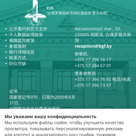
机构
“白俄罗斯国家劳动红旗勋章 爱乐乐团”
公开要约和官方文件
Nezavisimosti Ave., 50,
个人数据处理政策
220005 明斯克, 白俄罗斯共和
视频监控政策
国
参观规则
reception@bgf.by
银行详细信息
收银机:
联系方式
+375 17 396 16 17
职位空缺
+375 17 284 67 01
票务销售部：
+375 17 366 76 92 电话/传真
+375 17 396 73 57
证书
国家登记号970，日期为2000年8月
31日。
由明斯克市执行委员会颁发。
白俄罗斯共和国总统官方互联网
Мы уважаем вашу конфиденциальность
门户网站
Мы используем файлы cookie, чтобы улучшить качество
门户网站
просмотра, показывать персонализированную рекламу
白俄罗斯共和国文化部
评级评估
или контент и анализировать наш трафик. Нажимая