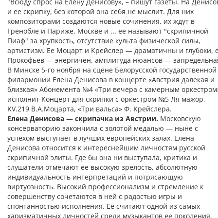
"Всюду спрос на Елену Денисову», – пишут газеты. На Денисо
и ее скрипку, без которой она себя не мыслит. Для них
композиторами создаются новые сочинения, их ждут в
Гренобле и Париже, Москве и ... ее называют "скрипичной
Пиаф" за хрупкость, отсутствие культа физической силы,
артистизм. Ее Моцарт и Крейслер — драматичны и глубоки, 
Прокофьев — энергичен, амплитуда нюансов — запредельна
В Минске 5-го ноября на сцене Белорусской государственной
филармонии Елена Денисова в концерте «Австрия далекая и
близкая» Абонемента №4 «Три вечера с камерным оркестром
исполнит Концерт для скрипки с оркестром №5 Ля мажор,
KV.219 В.А.Моцарта, «Три вальса» Ф. Крейслера.
Елена Денисова — скрипачка из Австрии.
Московскую
консерваторию закончила с золотой медалью — ныне с
успехом выступает в лучших европейских залах. Елена
Денисова относится к интереснейшим личностям русской
скрипичной элиты. Где бы она ни выступала, критика и
слушатели отмечают ее высокую зрелость, абсолютную
индивидуальность интерпретаций и потрясающую
виртуозность. Высокий профессионализм и стремление к
совершенству сочетаются в ней с радостью игры и
спонтанностью исполнения. Ее считают одной из самых
харизматичных личностей среди музыкантов ее поколения.