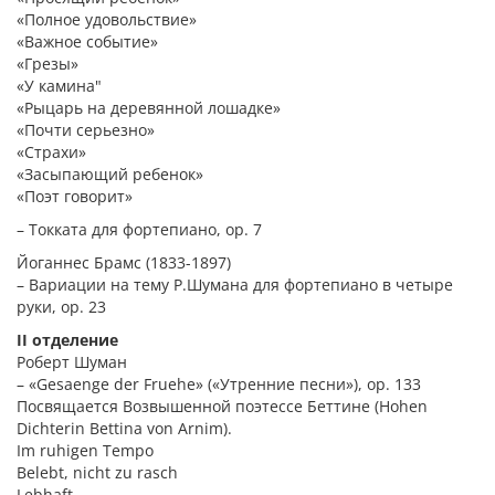
«Полное удовольствие»
«Важное событие»
«Грезы»
«У камина"
«Рыцарь на деревянной лошадке»
«Почти серьезно»
«Страхи»
«Засыпающий ребенок»
«Поэт говорит»
– Токката для фортепиано, ор. 7
Йоганнес Брамс (1833-1897)
– Вариации на тему Р.Шумана для фортепиано в четыре
руки, ор. 23
II отделение
Роберт Шуман
– «Gesaenge der Fruehe» («Утренние песни»), ор. 133
Посвящается Возвышенной поэтессе Беттине (Hohen
Dichterin Bettina von Arnim).
Im ruhigen Tempo
Belebt, nicht zu rasch
Lebhaft