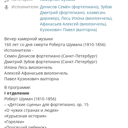
Исполнители:
Денисов Семён (фортепиано)
,
Зубов
Дмитрий (фортепиано, клавесин,
дирижер)
,
Лесь Илона (виолончель)
,
Афанасьев Алексей (виолончель)
,
Кузюкович Павел (валторна)
Вечер камерной музыки
160 лет со дня смерти Роберта Шумана (1810-1856)
Исполнители -
Семен Денисов фортепиано (Санкт-Петербург)
Дмитрий Зубов фортепиано (Санкт-Петербург)
Илона Лесь виолончель
Алексей Афанасьев виолончель
Павел Кузюкович валторна
В программе:
I отделение
Роберт Шуман (1810-1856)
– «Детские сцены» для фортепиано, ор. 15
«О чужих странах и людях»
«Курьезная история»
«Горелки»
«Просящий ребенок»