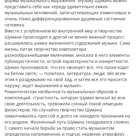
формы музыкального выражения. Музыку Шумана можно
представить себе как череду удивительно емких
музыкальных мгновений, запечатлевающих изменчивые и
очень тонко дифференцированные душевные состояния
человека.
Вместе с углублением во внутренний мир в творчестве
Шумана происходил и другой не менее важный процесс:
расширялись рамки жизненного содержания музыки. Сама
жизнь, питая творчество композитора
разнообразнейшими явлениями, вносила в него элементы
публицистичности, острой характерности и конкретности.
Шуман признавался, что его «волнует все, что происходит
на белом свете, — политика, литература, люди; обо всем
этом я раздумываю на свой лад, и затем все это просится
наружу, ищет выражения в музыке».
Романтическая необычность музыкальных образов и
композиций, страстность, которую Шуман вносил во всю
свою деятельность, тревожила сонный покой немецких
филистеров. Не случайно творчество Шумана
замалчивалось прессой и долго не находило признания на
его родине. Жизненный путь Шумана складывался сложно.
С самого начала борьба за право стать музыкантом
определила напряженную и подчас нервную атмосферу