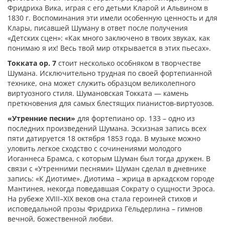
Фридриха Вика, играя с его детьми Кларой и Альвином в
1830 г. Воспоминания эти имели особенную ценность и для
Клары, писавшей Шуману в ответ после получения
«Детских сцен»: «Как много заключено в твоих звуках, как
понимаю я их! Весь твой мир открывается в этих пьесах».
Токката ор. 7
стоит несколько особняком в творчестве
Шумана. Исключительно трудная по своей фортепианной
технике, она может служить образцом великолепного
виртуозного стиля. Шумановская Токката — камень
преткновения для самых блестящих пианистов-виртуозов.
«Утренние песни»
для фортепиано ор. 133 – одно из
последних произведений Шумана. Эскизная запись всех
пяти датируется 18 октября 1853 года. В музыке можно
уловить легкое сходство с сочинениями молодого
Иоганнеса Брамса, с которым Шуман был тогда дружен. В
связи с «Утренними песнями» Шуман сделал в дневнике
запись: «К Диотиме». Диотима – жрица в аркадском городе
Мантинея, некогда поведавшая Сократу о сущности Эроса.
На рубеже XVIII–XIX веков она стала героиней стихов и
исповедальной прозы Фридриха Гёльдерлина – гимнов
вечной, божественной любви.