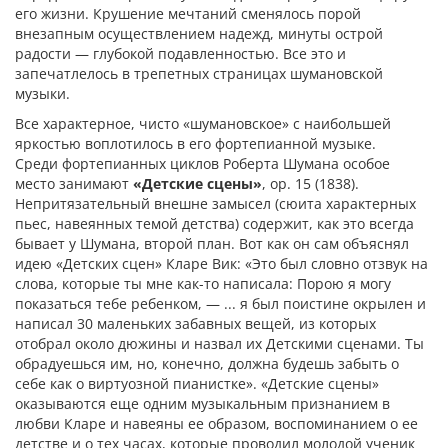
его жизни. Крушение мечтаний сменялось порой
внезапным осуществлением надежд, минуты острой
радости — глубокой подавленностью. Все это и
запечатлелось в трепетных страницах шумановской
музыки.
Все характерное, чисто «шумановское» с наибольшей
яркостью воплотилось в его фортепианной музыке.
Среди фортепианных циклов Роберта Шумана особое
место занимают
«Детские сцены»
, ор. 15 (1838).
Непритязательный внешне замысел (сюита характерных
пьес, навеянных темой детства) содержит, как это всегда
бывает у Шумана, второй план. Вот как он сам объяснял
идею «Детских сцен» Кларе Вик: «Это был словно отзвук на
слова, которые ты мне как-то написала: Порою я могу
показаться тебе ребенком, — ... я был поистине окрылен и
написал 30 маленьких забавных вещей, из которых
отобрал около дюжины и назвал их Детскими сценами. Ты
обрадуешься им, но, конечно, должна будешь забыть о
себе как о виртуозной пианистке». «Детские сцены»
оказываются еще одним музыкальным признанием в
любви Кларе и навеяны ее образом, воспоминанием о ее
детстве и о тех часах, которые проводил молодой ученик