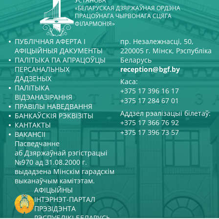
УСТАНОВА
«БЕЛАРУСКАЯ ДЗЯРЖАЎНАЯ ОРДЭНА
ПРАЦОЎНАГА ЧЫРВОНАГА СЦЯГА
ФІЛАРМОНІЯ»
ПУБЛІЧНАЯ АФЕРТА І
пр. Незалежнасці, 50,
АФІЦЫЙНЫЯ ДАКУМЕНТЫ
220005 г. Мінск, Рэспубліка
ПАЛІТЫКА ПА АПРАЦОЎЦЫ
Беларусь
ПЕРСАНАЛЬНЫХ
reception@bgf.by
ДАДЗЕНЫХ
Каса:
ПАЛІТЫКА
+375 17 396 16 17
ВІДЭАНАЗІРАННЯ
+375 17 284 67 01
ПРАВІЛЫ НАВЕДВАННЯ
Аддзел рэалізацыі білетаў:
БАНКАЎСКІЯ РЭКВІЗІТЫ
+375 17 366 76 92
КАНТАКТЫ
+375 17 396 73 57
ВАКАНСІІ
Пасведчанне
аб Дзяржаўнай рэгістрацыі
№970 ад 31.08.2000 г.
выдадзена Мінскім гарадскім
выканаўчым камітэтам.
АФІЦЫЙНЫ
ІНТЭРНЭТ-ПАРТАЛ
ПРЭЗІДЭНТА
РЭСПУБЛІКІ БЕЛАРУСЬ