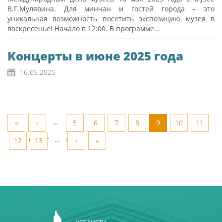
В.Г.Мулявина. Для минчан и гостей города – это
уникальная возможность посетить экспозицию музея в
воскресенье! Начало в 12:00. В программе...
Концерты в июне 2025 года
16.05.2025
…
«
‹
5
6
7
8
9
10
11
папярэдняя
…
12
13
›
»