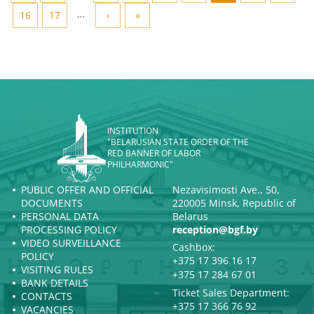
…
16
17
›
»
INSTITUTION
"BELARUSIAN STATE ORDER OF THE
RED BANNER OF LABOR
PHILHARMONIC"
PUBLIC OFFER AND OFFICIAL
Nezavisimosti Ave., 50,
DOCUMENTS
220005 Minsk, Republic of
PERSONAL DATA
Belarus
PROCESSING POLICY
reception@bgf.by
VIDEO SURVEILLANCE
Cashbox:
POLICY
+375 17 396 16 17
VISITING RULES
+375 17 284 67 01
BANK DETAILS
Ticket Sales Department:
CONTACTS
+375 17 366 76 92
VACANCIES