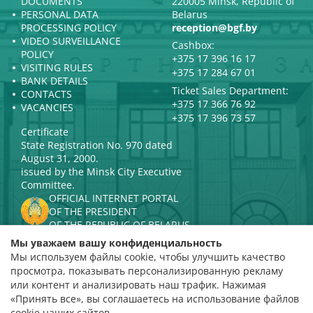
DOCUMENTS
220005 Minsk, Republic of
PERSONAL DATA
Belarus
PROCESSING POLICY
reception@bgf.by
VIDEO SURVEILLANCE
Cashbox:
POLICY
+375 17 396 16 17
VISITING RULES
+375 17 284 67 01
BANK DETAILS
Ticket Sales Department:
CONTACTS
+375 17 366 76 92
VACANCIES
+375 17 396 73 57
Certificate
State Registration No. 970 dated
August 31, 2000.
issued by the Minsk City Executive
Committee.
OFFICIAL INTERNET PORTAL
OF THE PRESIDENT
OF THE REPUBLIC OF BELARUS
MINISTRY OF CULTURE OF THE
Мы уважаем вашу конфиденциальность
REPUBLIC OF BELARUS
Мы используем файлы cookie, чтобы улучшить качество
PORTAL
просмотра, показывать персонализированную рекламу
RATING ASSESSMENT
или контент и анализировать наш трафик. Нажимая
«Принять все», вы соглашаетесь на использование файлов
Rating 4.9
cookie наших сайтов.