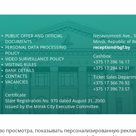
PUBLIC OFFER AND OFFICIAL
Nezavisimosti Ave., 
DOCUMENTS
Minsk, Republic of B
PERSONAL DATA PROCESSING
reception@bgf.by
POLICY
Cashbox:
VIDEO SURVEILLANCE POLICY
+375 17 396 16 17
VISITING RULES
+375 17 284 67 01
BANK DETAILS
CONTACTS
Ticket Sales Departm
VACANCIES
+375 17 366 76 92
+375 17 396 73 57
Certificate
State Registration No. 970 dated August 31, 2000.
issued by the Minsk City Executive Committee.
во просмотра, показывать персонализированную реклам