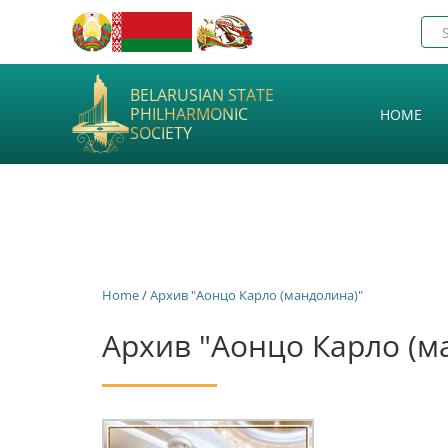
BELARUSIAN STATE
PHILHARMONIC
HOME
SOCIETY
Home
/
Архив "Аонцо Карло (мандолина)"
Архив "Аонцо Карло (м