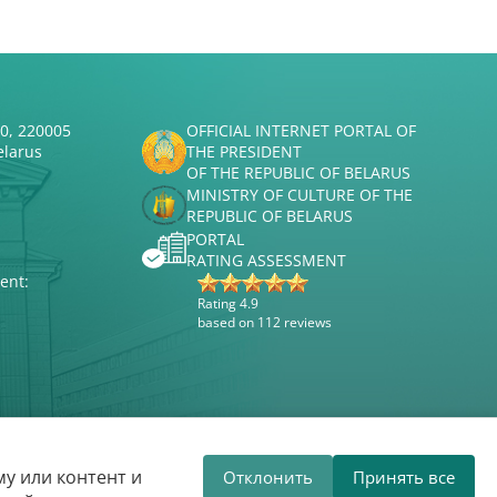
50, 220005
OFFICIAL INTERNET PORTAL OF
elarus
THE PRESIDENT
OF THE REPUBLIC OF BELARUS
MINISTRY OF CULTURE OF THE
REPUBLIC OF BELARUS
PORTAL
RATING ASSESSMENT
ent:
Rating 4.9
based on 112 reviews
Website development
ВТОП3
у или контент и
Отклонить
Принять все