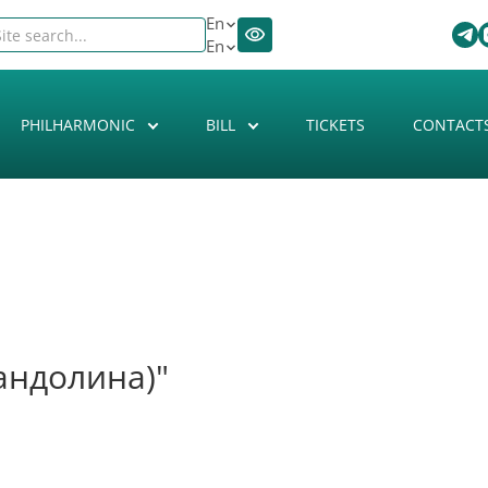
En
En
PHILHARMONIC
BILL
TICKETS
CONTACT
андолина)"