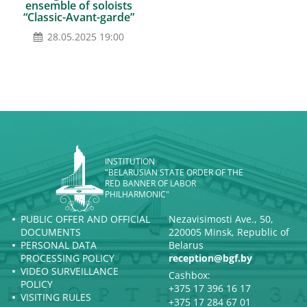
ensemble of soloists
“Classic-Avant-garde”
28.05.2025 19:00
INSTITUTION
"BELARUSIAN STATE ORDER OF THE
RED BANNER OF LABOR
PHILHARMONIC"
PUBLIC OFFER AND OFFICIAL
Nezavisimosti Ave., 50,
DOCUMENTS
220005 Minsk, Republic of
PERSONAL DATA
Belarus
PROCESSING POLICY
reception@bgf.by
VIDEO SURVEILLANCE
Cashbox:
POLICY
+375 17 396 16 17
VISITING RULES
+375 17 284 67 01