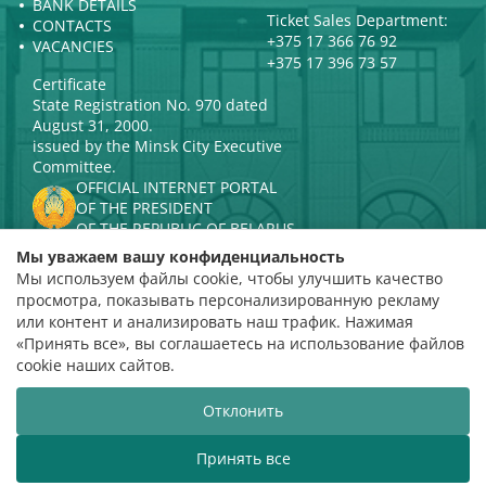
BANK DETAILS
Ticket Sales Department:
CONTACTS
+375 17 366 76 92
VACANCIES
+375 17 396 73 57
Certificate
State Registration No. 970 dated
August 31, 2000.
issued by the Minsk City Executive
Committee.
OFFICIAL INTERNET PORTAL
OF THE PRESIDENT
OF THE REPUBLIC OF BELARUS
MINISTRY OF CULTURE OF THE
Мы уважаем вашу конфиденциальность
REPUBLIC OF BELARUS
Мы используем файлы cookie, чтобы улучшить качество
PORTAL
просмотра, показывать персонализированную рекламу
RATING ASSESSMENT
или контент и анализировать наш трафик. Нажимая
«Принять все», вы соглашаетесь на использование файлов
Rating 4.9
cookie наших сайтов.
based on 112 reviews
Отклонить
Website development
ВТОП3
Принять все
The Belarusian State Philharmonic welcomes you