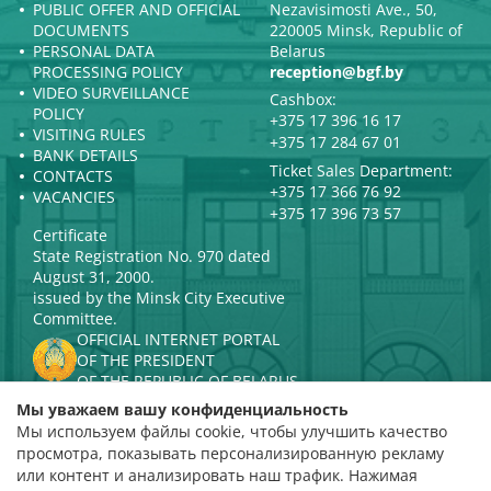
PUBLIC OFFER AND OFFICIAL
Nezavisimosti Ave., 50,
DOCUMENTS
220005 Minsk, Republic of
PERSONAL DATA
Belarus
PROCESSING POLICY
reception@bgf.by
VIDEO SURVEILLANCE
Cashbox:
POLICY
+375 17 396 16 17
VISITING RULES
+375 17 284 67 01
BANK DETAILS
Ticket Sales Department:
CONTACTS
+375 17 366 76 92
VACANCIES
+375 17 396 73 57
Certificate
State Registration No. 970 dated
August 31, 2000.
issued by the Minsk City Executive
Committee.
OFFICIAL INTERNET PORTAL
OF THE PRESIDENT
OF THE REPUBLIC OF BELARUS
MINISTRY OF CULTURE OF THE
Мы уважаем вашу конфиденциальность
REPUBLIC OF BELARUS
Мы используем файлы cookie, чтобы улучшить качество
PORTAL
просмотра, показывать персонализированную рекламу
RATING ASSESSMENT
или контент и анализировать наш трафик. Нажимая