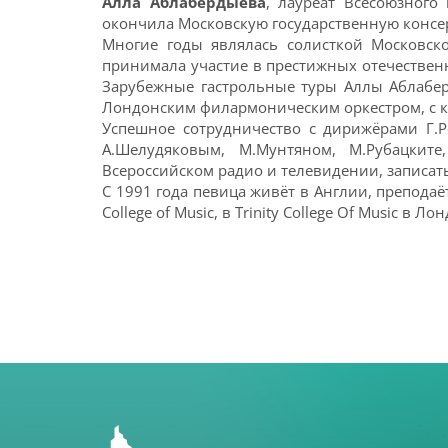
Алла Аблабердыева
, лауреат Всесоюзного
окончила Московскую государственную консер
Многие годы являлась солисткой Московск
принимала участие в престижных отечествен
Зарубежные гастрольные туры Аллы Аблабер
Лондонским филармоническим оркестром, с ка
Успешное сотрудничество с дирижёрами Г.Р
А.Шелудяковым, М.Мунтяном, М.Рубацкит
Всероссийском радио и телевидении, записать 
С 1991 года певица живёт в Англии, преподаё
College of Music, в Trinity College Of Music 