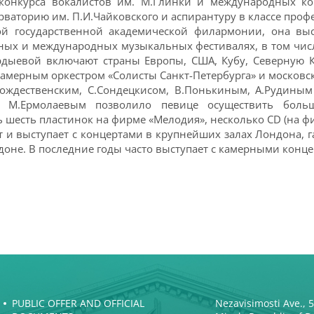
 конкурса вокалистов им. М.Глинки и международных к
ваторию им. П.И.Чайковского и аспирантуру в классе профе
ой государственной академической филармонии, она выс
ных и международных музыкальных фестивалях, в том числе
дыевой включают страны Европы, США, Кубу, Северную 
мерным оркестром «Солисты Санкт-Петербурга» и московски
ождественским, С.Сондецкисом, В.Понькиным, А.Рудиным
е, М.Ермолаевым позволило певице осуществить боль
шесть пластинок на фирме «Мелодия», несколько CD (на фирм
т и выступает с концертами в крупнейших залах Лондона, га
в Лондоне. В последние годы часто выступает с камерными кон
PUBLIC OFFER AND OFFICIAL
Nezavisimosti Ave., 