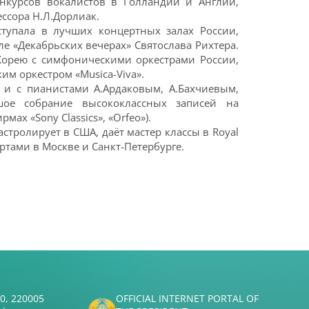
онкурсов вокалистов в Голландии и Англии,
ссора Н.Л.Дорлиак.
тупала в лучших концертных залах России,
 «Декабрьских вечерах» Святослава Рихтера.
Корею с симфоническими оркестрами России,
м оркестром «Musica-Viva».
 и с пианистами А.Ардаковым, А.Бахчиевым,
шое собрание высококлассных записей на
ах «Sony Classics», «Orfeo»).
стролирует в США, даёт мастер классы в Royal
цертами в Москве и Санкт-Петербурге.
50, 220005
OFFICIAL INTERNET PORTAL OF