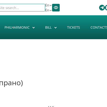
En
En
PHILHARMONIC
BILL
TICKETS
CONTACT
прано)