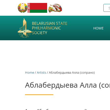
BELARUSIAN STATE
PHILHARMONIC
HOME
SOCIETY
Home
/
Artists
/ Аблабердыева Алла (сопрано)
Аблабердыева Алла (со