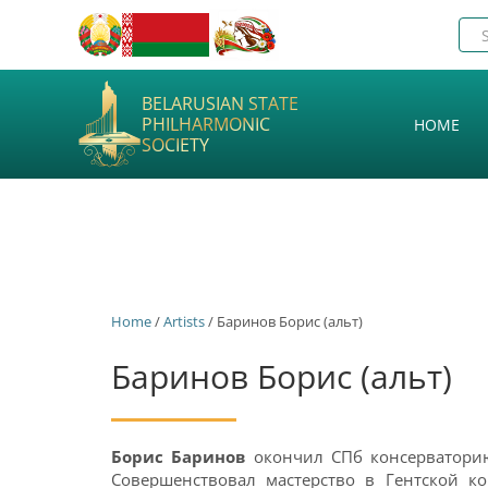
BELARUSIAN STATE
PHILHARMONIC
HOME
SOCIETY
Home
/
Artists
/ Баринов Борис (альт)
Баринов Борис (альт)
Борис Баринов
окончил СПб консерваторию 
Совершенствовал мастерство в Гентской ко