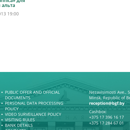
annica» для
и альта
013 19:00
PUBLIC OFFER AND OFFICIAL
Nezavisimosti Ave., 
DOCUMENTS
Minsk, Republic of B
PERSONAL DATA PROCESSING
reception@bgf.by
POLICY
Cashbox:
VIDEO SURVEILLANCE POLICY
+375 17 396 16 17
VISITING RULES
+375 17 284 67 01
BANK DETAILS