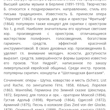
Высшей школы музыки в Берлине (1891-1910). Творчество
Б. относится к позднеромантич. направлению, стиль его
письма традиционен. Известность Б. принесли опера
"Лорелея" (1863) и произв. для хора и оркестра "Фритьоф"
(1864); популярен также концерт для скрипки с оркестром
No 1, g-moll. Наиболее значительны его крупные светские
хор. произведения с оркестром, отличающиеся
мастерством полифонич. голосоведения, богатством
гармонич. средств, эффектной красочной
инструментовкой. В своих духовных хор. произведениях Б.
уделяет гл. внимание мелодич. ясности, доступности
выразит. средств, завершённости формы (широко известно
его произв. "Кол Нидрей", написанное по заказу
ливерпульской еврейской общины). Среди инстр. произв.
популярны скрипич. концерты и "Шотландская фантазия".
Сочинения: оперы - Шутка, коварство и месть (Scherz, List
und Rache, по зингшпилю Гёте, 1858, Кёльн), Лорелея
(1863, Мангейм), Гермиона (по Зимней сказке Шекспира,
1872, Берлин); для голоса и орк. - оратории Моисей (1894),
Густав Адольф (1898), Фритьоф (1864), Одиссей (1872),
Арминий (1875), Песнь о колоколе (Das Zied von der Glocke,
1878), Огненный крест (1899), Пасхальная кантата (1910),