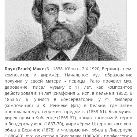
Брух (Bruch) Макс
(6 I 1838, Кёльн - 2 X 1920, Берлин) - нем.
композитор и дирижёр. Начальное муз. образование
получил у своей матери - певицы. Рано проявил муз.
дарование: писал музыку с 11 лет, как композитор
дебютировал в 14 лет (симфония Б. исп. в Кёльне в 1852). В
1853-57 Б. учился в консерватории у Ф. Хиллера
(композиция) и К. Рейнеке (фп.) в Кёльне, где затем
преподавал муз.-теоретич. предметы (1858-61). Был музик-
директором в Кобленце (1865-67), придв. капельмейстером
в Зондерсхаузене (1867-70), дирижёром Штерновского хор.
об-ва в Берлине (1878) и Филармонич. об-ва в Ливерпуле
(1880-83), рук. оркестра в Бреславле (1883-90), профессором