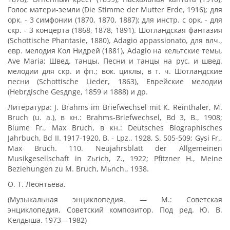
Голос матери-земли (Die Stimme der Mutter Erde, 1916); для
орк. - 3 симфонии (1870, 1870, 1887); для инстр. с орк. - для
скр. - 3 концерта (1868, 1878, 1891). Шотландская фантазия
(Schottische Phantasie, 1880), Adagio appassionato, для влч.,
евр. мелодия Кол Нидрей (1881), Adagio на кельтские темы,
Ave Maria; Швед. танцы, Песни и танцы на рус. и швед.
мелодии для скр. и фп.; вок. циклы, в т. ч. Шотландские
песни (Schottische Lieder, 1863), Еврейские мелодии
(Hebrдische Gesдnge, 1859 и 1888) и др.
Литература: J. Brahms im Briefwechsel mit К. Reinthaler, M.
Bruch (u. а.), в кн.: Brahms-Briefwechsel, Bd 3, В., 1908;
Blume Fr., Max Bruch, в кн.: Deutsches Biographisches
Jahrbuch, Bd II. 1917-1920, В. - Lpz., 1928, S. 505-509; Gysi Fr.,
Max Bruch. 110. Neujahrsblatt der Allgemeinen
Musikgesellschaft in Zьrich, Z., 1922; Pfitzner H., Meine
Beziehungen zu M. Bruch, Mьnch., 1938.
О. Т. Леонтьева.
(Музыкальная энциклопедия. — М.: Советская
энциклопедия, Советский композитор. Под ред. Ю. В.
Келдыша. 1973—1982)