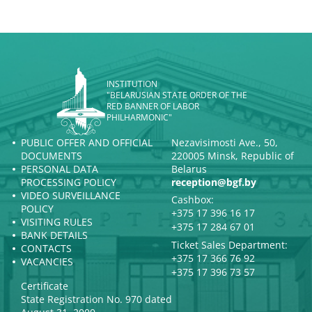
INSTITUTION
"BELARUSIAN STATE ORDER OF THE
RED BANNER OF LABOR
PHILHARMONIC"
PUBLIC OFFER AND OFFICIAL
Nezavisimosti Ave., 50,
DOCUMENTS
220005 Minsk, Republic of
PERSONAL DATA
Belarus
PROCESSING POLICY
reception@bgf.by
VIDEO SURVEILLANCE
Cashbox:
POLICY
+375 17 396 16 17
VISITING RULES
+375 17 284 67 01
BANK DETAILS
Ticket Sales Department:
CONTACTS
+375 17 366 76 92
VACANCIES
+375 17 396 73 57
Certificate
State Registration No. 970 dated