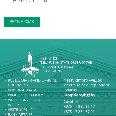
20.12.2015 19:00
ВЕСЬ АРХИВ
INSTITUTION
"BELARUSIAN STATE ORDER OF THE
RED BANNER OF LABOR
PHILHARMONIC"
PUBLIC OFFER AND OFFICIAL
Nezavisimosti Ave., 50,
DOCUMENTS
220005 Minsk, Republic of
PERSONAL DATA
Belarus
PROCESSING POLICY
reception@bgf.by
VIDEO SURVEILLANCE
Cashbox:
POLICY
+375 17 396 16 17
VISITING RULES
+375 17 284 67 01
BANK DETAILS