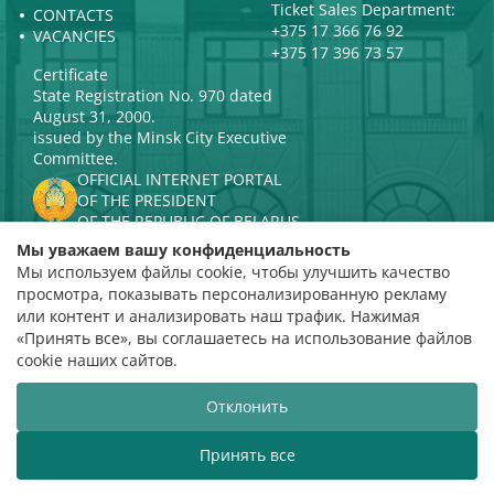
Ticket Sales Department:
CONTACTS
+375 17 366 76 92
VACANCIES
+375 17 396 73 57
Certificate
State Registration No. 970 dated
August 31, 2000.
issued by the Minsk City Executive
Committee.
OFFICIAL INTERNET PORTAL
OF THE PRESIDENT
OF THE REPUBLIC OF BELARUS
MINISTRY OF CULTURE OF THE
Мы уважаем вашу конфиденциальность
REPUBLIC OF BELARUS
Мы используем файлы cookie, чтобы улучшить качество
PORTAL
просмотра, показывать персонализированную рекламу
RATING ASSESSMENT
или контент и анализировать наш трафик. Нажимая
«Принять все», вы соглашаетесь на использование файлов
Rating 4.9
cookie наших сайтов.
based on 112 reviews
Отклонить
Website development
ВТОП3
Принять все
The Belarusian State Philharmonic welcomes you!