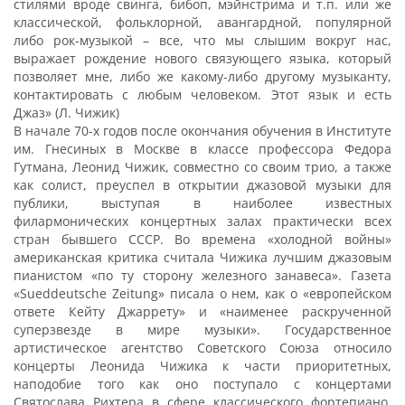
стилями вроде свинга, бибоп, мэйнстрима и т.п. или же
классической, фольклорной, авангардной, популярной
либо рок-музыкой – все, что мы слышим вокруг нас,
выражает рождение нового связующего языка, который
позволяет мне, либо же какому-либо другому музыканту,
контактировать с любым человеком. Этот язык и есть
Джаз» (Л. Чижик)
В начале 70-х годов после окончания обучения в Институте
им. Гнесиных в Москве в классе профессора Федора
Гутмана, Леонид Чижик, совместно со своим трио, а также
как солист, преуспел в открытии джазовой музыки для
публики, выступая в наиболее известных
филармонических концертных залах практически всех
стран бывшего СССР. Во времена «холодной войны»
американская критика считала Чижика лучшим джазовым
пианистом «по ту сторону железного занавеса». Газета
«Sueddeutsche Zeitung» писала о нем, как о «европейском
ответе Кейту Джаррету» и «наименее раскрученной
суперзвезде в мире музыки». Государственное
артистическое агентство Советского Союза относило
концерты Леонида Чижика к части приоритетных,
наподобие того как оно поступало с концертами
Святослава Рихтера в сфере классического фортепиано.