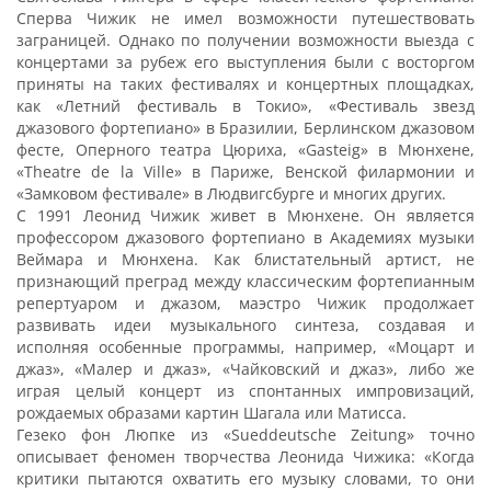
Сперва Чижик не имел возможности путешествовать
заграницей. Однако по получении возможности выезда с
концертами за рубеж его выступления были с восторгом
приняты на таких фестивалях и концертных площадках,
как «Летний фестиваль в Токио», «Фестиваль звезд
джазового фортепиано» в Бразилии, Берлинском джазовом
фесте, Оперного театра Цюриха, «Gasteig» в Мюнхене,
«Theatre de la Ville» в Париже, Венской филармонии и
«Замковом фестивале» в Людвигсбурге и многих других.
С 1991 Леонид Чижик живет в Мюнхене. Он является
профессором джазового фортепиано в Академиях музыки
Веймара и Мюнхена. Как блистательный артист, не
признающий преград между классическим фортепианным
репертуаром и джазом, маэстро Чижик продолжает
развивать идеи музыкального синтеза, создавая и
исполняя особенные программы, например, «Моцарт и
джаз», «Малер и джаз», «Чайковский и джаз», либо же
играя целый концерт из спонтанных импровизаций,
рождаемых образами картин Шагала или Матисса.
Гезеко фон Люпке из «Sueddeutsche Zeitung» точно
описывает феномен творчества Леонида Чижика: «Когда
критики пытаются охватить его музыку словами, то они