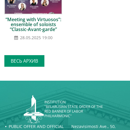
“Meeting with Virtuosos”:
ensemble of soloists
“Classic-Avant-garde”
28.05.2025 19:00
ВЕСЬ АРХИВ
INSTITUTION
"BELARUSIAN STATE ORDER OF THE
RED BANNER OF LABOR
PHILHARMONIC"
PUBLIC OFFER AND OFFICIAL
Nezavisimosti Ave., 50,