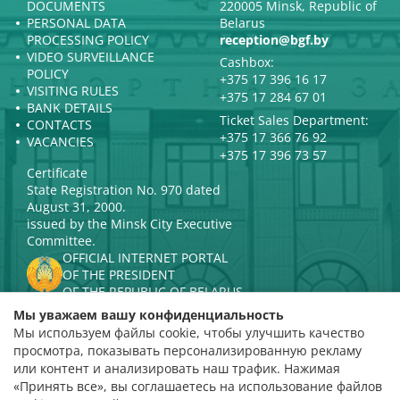
DOCUMENTS
220005 Minsk, Republic of
PERSONAL DATA
Belarus
PROCESSING POLICY
reception@bgf.by
VIDEO SURVEILLANCE
Cashbox:
POLICY
+375 17 396 16 17
VISITING RULES
+375 17 284 67 01
BANK DETAILS
Ticket Sales Department:
CONTACTS
+375 17 366 76 92
VACANCIES
+375 17 396 73 57
Certificate
State Registration No. 970 dated
August 31, 2000.
issued by the Minsk City Executive
Committee.
OFFICIAL INTERNET PORTAL
OF THE PRESIDENT
OF THE REPUBLIC OF BELARUS
MINISTRY OF CULTURE OF THE
Мы уважаем вашу конфиденциальность
REPUBLIC OF BELARUS
Мы используем файлы cookie, чтобы улучшить качество
PORTAL
просмотра, показывать персонализированную рекламу
RATING ASSESSMENT
или контент и анализировать наш трафик. Нажимая
«Принять все», вы соглашаетесь на использование файлов
Rating 4.9