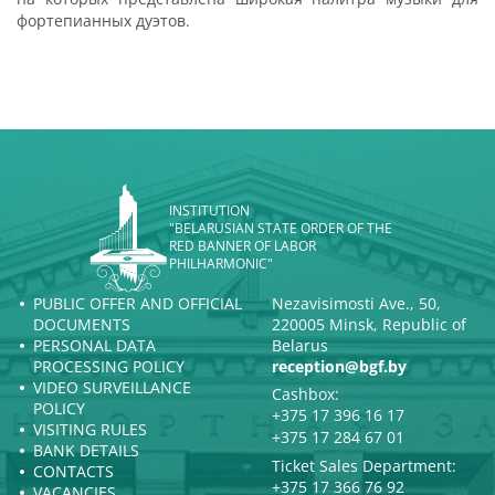
фортепианных дуэтов.
INSTITUTION
"BELARUSIAN STATE ORDER OF THE
RED BANNER OF LABOR
PHILHARMONIC"
PUBLIC OFFER AND OFFICIAL
Nezavisimosti Ave., 50,
DOCUMENTS
220005 Minsk, Republic of
PERSONAL DATA
Belarus
PROCESSING POLICY
reception@bgf.by
VIDEO SURVEILLANCE
Cashbox:
POLICY
+375 17 396 16 17
VISITING RULES
+375 17 284 67 01
BANK DETAILS
Ticket Sales Department:
CONTACTS
+375 17 366 76 92
VACANCIES