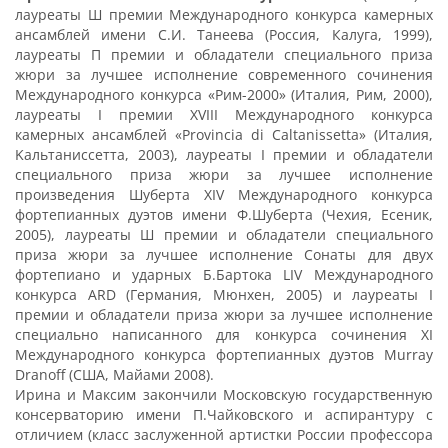
лауреаты Ш премии Международного конкурса камерных
ансамблей имени С.И. Танеева (Россия, Калуга, 1999),
лауреаты П премии и обладатели специального приза
жюри за лучшее исполнение современного сочинения
Международного конкурса «Рим-2000» (Италия, Рим, 2000),
лауреаты I премии XVIII Международного конкурса
камерных ансамблей «Provincia di Caltanissetta» (Италия,
Kальтаниссетта, 2003), лауреаты I премии и обладатели
специального приза жюри за лучшее исполнение
произведения Шуберта XIV Международного конкурса
фортепианных дуэтов имени Ф.Шуберта (Чехия, Есеник,
2005), лауреаты Ш премии и обладатели специального
приза жюри за лучшее исполнение Сонаты для двух
фортепиано и ударных Б.Бартока LIV Международного
конкурса ARD (Германия, Мюнхен, 2005) и лауреаты I
премии и обладатели приза жюри за лучшее исполнение
специально написанного для конкурса сочинения XI
Международного конкурса фортепианных дуэтов Murray
Dranoff (США, Майами 2008).
Ирина и Максим закончили Московскую государственную
консерваторию имени П.Чайковского и аспирантуру с
отличием (класс заслуженной артистки России профессора