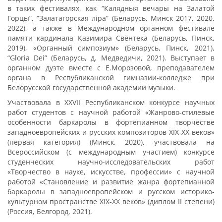
в таких фестивалях, как “Калядныя вечары на Залатой
Горцы”, “Залатагорская ліра” (Беларусь, Минск 2017, 2020,
2022), а также в Международном органном фестивале
памяти кардинала Казимира Свёнтека (Беларусь, Пинск,
2019), «Органный симпозиум» (Беларусь, Пинск, 2021),
“Gloria Dei” (Беларусь, д. Медведичи, 2021). Выступает в
органном дуэте вместе с Е.Морозовой, преподавателем
органа в Республиканской гимназии-колледже при
Белорусской государственной академии музыки.
Участвовала в XXVII Республиканском конкурсе научных
работ студентов с научной работой «Жанрово-стилевые
особенности баркаролы в фортепианном творчестве
западноевропейских и русских композиторов XIX-XX веков»
(первая категория) (Минск, 2020), участвовала на
Всероссийском (с международным участием) конкурсе
студенческих научно-исследовательских работ
«Творчество в науке, искусстве, профессии» с научной
работой «Становление и развитие жанра фортепианной
баркаролы в западноевропейском и русском историко-
культурном пространстве XIX-XX веков» (диплом II степени)
(Россия, Белгород, 2021).