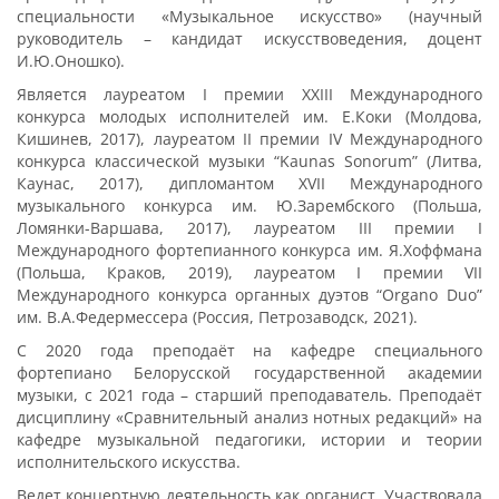
специальности «Музыкальное искусство» (научный
руководитель – кандидат искусствоведения, доцент
И.Ю.Оношко).
Является лауреатом I премии XXIII Международного
конкурса молодых исполнителей им. Е.Коки (Молдова,
Кишинев, 2017), лауреатом II премии IV Международного
конкурса классической музыки “Kaunas Sonorum” (Литва,
Каунас, 2017), дипломантом XVII Международного
музыкального конкурса им. Ю.Зарембского (Польша,
Ломянки-Варшава, 2017), лауреатом III премии I
Международного фортепианного конкурса им. Я.Хоффмана
(Польша, Краков, 2019), лауреатом I премии VII
Международного конкурса органных дуэтов “Organo Duo”
им. В.А.Федермессера (Россия, Петрозаводск, 2021).
С 2020 года преподаёт на кафедре специального
фортепиано Белорусской государственной академии
музыки, с 2021 года – старший преподаватель. Преподаёт
дисциплину «Сравнительный анализ нотных редакций» на
кафедре музыкальной педагогики, истории и теории
исполнительского искусства.
Ведет концертную деятельность как органист. Участвовала