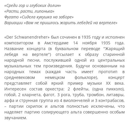
«Среди гор и глубоких долин»
«Расти, расти, липонька»
Фугато «Сидела кукушка на заборе»
Вариации «Вам не пришлось жарить лебедей на вертеле»
«Der Schwanendreher» был сочинен в 1935 году и исполнен
композитором в Амстердаме 14 ноября 1935 года.
Название концерта (в буквальном переводе "Жарящий
лебедя на вертеле") отсылает к образу старинной
народной песни, послужившей одной из центральных
музыкальных тем произведения. Будучи основанным на
народных темах (каждая часть имеет прототип в
средневековом немецком фольклоре), концерт
представляет собой яркий пример музыки ХХ века.
Интересен состав оркестра: 2 флейты, (одна пикколо),
гобой, 2 кларнета, фагот, 3 рога, труба, тромбон, литавры,
арфа и струнная группа из 4 виолончелей и 3 контрабасов,
– партии скрипок и альтов полностью исключены, что
наделяет партию солирующего альта совершенно особым
звучанием.