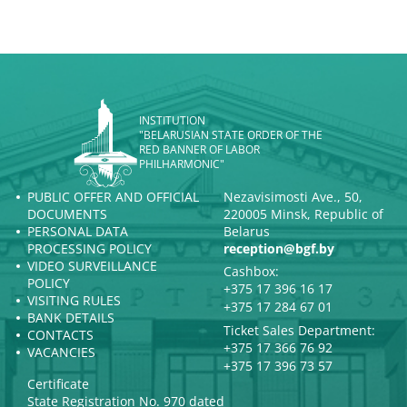
INSTITUTION
"BELARUSIAN STATE ORDER OF THE
RED BANNER OF LABOR
PHILHARMONIC"
PUBLIC OFFER AND OFFICIAL
Nezavisimosti Ave., 50,
DOCUMENTS
220005 Minsk, Republic of
PERSONAL DATA
Belarus
PROCESSING POLICY
reception@bgf.by
VIDEO SURVEILLANCE
Cashbox:
POLICY
+375 17 396 16 17
VISITING RULES
+375 17 284 67 01
BANK DETAILS
Ticket Sales Department:
CONTACTS
+375 17 366 76 92
VACANCIES
+375 17 396 73 57
Certificate
State Registration No. 970 dated