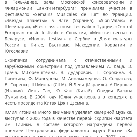
в Тель-Авиве, залы Московской консерватории и
Филармонии Санкт-Петербурга; принимала участие в
фестивалях «Semains Musicales de Tur" во Франции,
«Звезды планеты» в Ялте (Украина), «Sion-Valais» в
Швейцарии, «Efes classic music festival» в Турции, «Central
European music festival» в Словакии, «Минская весна» в
Беларуси, «Nomus festival» в Сербии в Днях культуры
России в Китае, Вьетнаме, Македонии, Хорватии и
Югославии.
Скрипачка сотрудничала с отечественными и
зарубежными оркестрами под управлением А. Каца, Э.
Грача, М.Горенштейна, В. Дударовой, П. Сорокина, В.
Понькина, Ф. Мансурова, М. Аннамамедова, О. Солдатова,
В. Сиренко, Ш.Минца (США), Й.Леви (Израиль), А.Пиролли
(Италия), Линь Тао, Ю Фэн (Китай), Овидия Балана
(Румыния). В 2004 году Юлия участвовала в концерте в
честь президента Китая Цзян Цземина.
Юлия Игонина много внимания уделяет камерной музыке,
выступая с 2006 года в качестве первой скрипки квартета
им. Глинки, в составе которого награждена первой
премией Центрального федерального округа России «За
достижения в музыкальном искусстве», а с 2007 года –