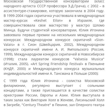
Московской Государственной консерватории (класс
народного артиста СССР профессора Э.Д.Грача), с 2002 – в
ассистентуре-стажировке, которую закончила в 2004 году.
В 1999-2004 годах скрипачка участвовала в международных
мастер-курсах «Keshet Eilon» в Израиле, где
совершенствовала свое мастерство у маэстро Шломо
Минца. Будучи студенткой консерватории, Юлия Игонина
завоевала первые премии на нескольких международных
конкурсах: Международном конкурсе скрипачей «Sion-
Valais» в г. Сион (Швейцария, 2002), Международном
конкурсе скрипачей имени А. И. Ямпольского (Россия,
1999), Международном конкурсе скрипачей в Новосибирске
(1998); стала лауреатом конкурсов "Valsesia Musica"
(Италия, 2005), «Art Spring Friendship Festival» в Пхеньяне
(КНДР, 2000) и Международного конкурса музыкальных
индивидуальностей имени А. Тансмана в Польше (2000);
С 1999 года Юлия Игонина - солистка Московской
филармонии, регулярно выступает с сольными
концертами, а также приглашается в качестве солистки
оркестрами России, Европы и Азии. Юлия выступала в
таких залах как Виктория Холл в Женеве, Лисиньский Холл
в Загребе, "Century Theatre" в Пекине, зал Оперного театра