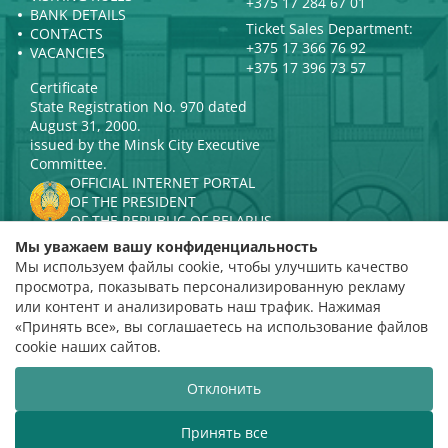
+375 17 284 67 01
BANK DETAILS
Ticket Sales Department:
CONTACTS
+375 17 366 76 92
VACANCIES
+375 17 396 73 57
Certificate
State Registration No. 970 dated
August 31, 2000.
issued by the Minsk City Executive
Committee.
OFFICIAL INTERNET PORTAL
OF THE PRESIDENT
OF THE REPUBLIC OF BELARUS
MINISTRY OF CULTURE OF THE
Мы уважаем вашу конфиденциальность
REPUBLIC OF BELARUS
Мы используем файлы cookie, чтобы улучшить качество
PORTAL
просмотра, показывать персонализированную рекламу
RATING ASSESSMENT
или контент и анализировать наш трафик. Нажимая
«Принять все», вы соглашаетесь на использование файлов
Rating 4.9
cookie наших сайтов.
based on 112 reviews
Отклонить
Website development
ВТОП3
Принять все