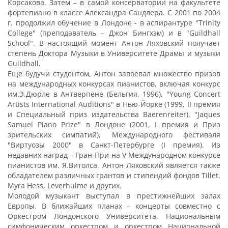
Корсакова. Затем – в самой консерватории на факультете
фортепиано в классе Александра Сандлера. С 2001 по 2004
г. продолжил обучение в Лондоне - в аспирантуре "Trinity
College" (преподаватель – Джон Бингхэм) и в "Guildhall
School". В настоящий момент Антон Ляховский получает
степень Доктора Музыки в Университете Драмы и музыки
Guildhall.
Еще будучи студентом, Антон завоевал множество призов
на международных конкурсах пианистов, включая конкурс
им.Э.Дюрле в Антверпене (Бельгия, 1996), "Young Concert
Artists International Auditions" в Нью-Йорке (1999, II премия
и Специальный приз издательства Baerenreiter), "Jaques
Samuel Piano Prize" в Лондоне (2001, I премия и Приз
зрительских симпатий), Международного фестиваля
"Виртуозы 2000" в Санкт-Петербурге (I премия). Из
недавних наград – Гран-При на V Международном конкурсе
пианистов им. Я.Витолса. Антон Ляховский является также
обладателем различных грантов и стипендий фондов Tillet,
Myra Hess, Leverhulme и других.
Молодой музыкант выступал в престижнейших залах
Европы. В ближайших планах – концерты совместно с
Оркестром Лондонского Университета, Национальным
симфоническим оркестром и оркестром Национальной