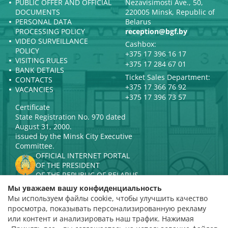
PUBLIC OFFER AND OFFICIAL
Nezavisimosti Ave., 50,
DOCUMENTS
220005 Minsk, Republic of
PERSONAL DATA
Belarus
PROCESSING POLICY
reception@bgf.by
VIDEO SURVEILLANCE
Cashbox:
POLICY
+375 17 396 16 17
VISITING RULES
+375 17 284 67 01
BANK DETAILS
Ticket Sales Department:
CONTACTS
+375 17 366 76 92
VACANCIES
+375 17 396 73 57
Certificate
State Registration No. 970 dated
August 31, 2000.
issued by the Minsk City Executive
Committee.
OFFICIAL INTERNET PORTAL
OF THE PRESIDENT
OF THE REPUBLIC OF BELARUS
MINISTRY OF CULTURE OF THE
Мы уважаем вашу конфиденциальность
REPUBLIC OF BELARUS
Мы используем файлы cookie, чтобы улучшить качество
PORTAL
просмотра, показывать персонализированную рекламу
RATING ASSESSMENT
или контент и анализировать наш трафик. Нажимая