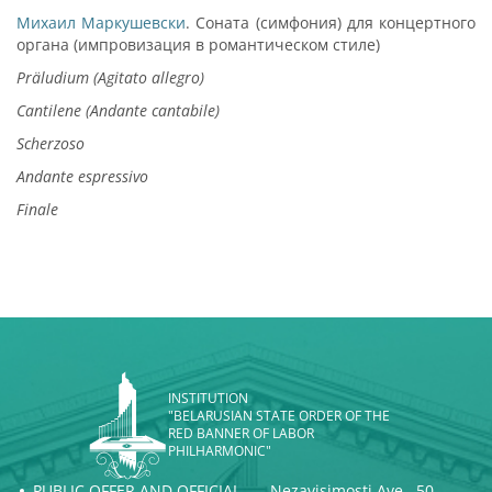
Михаил Маркушевски
. Соната (симфония) для концертного
органа (импровизация в романтическом стиле)
Präludium (Agitato allegro)
Cantilene (Andante cantabile)
Scherzoso
Andante espressivo
Finale
INSTITUTION
"BELARUSIAN STATE ORDER OF THE
RED BANNER OF LABOR
PHILHARMONIC"
PUBLIC OFFER AND OFFICIAL
Nezavisimosti Ave., 50,