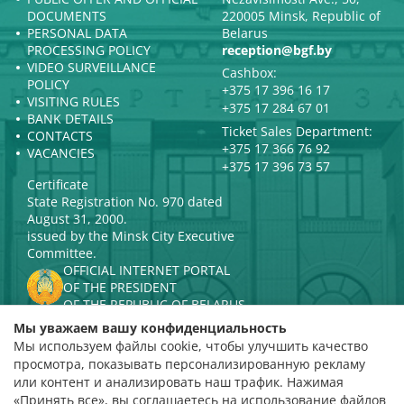
DOCUMENTS
220005 Minsk, Republic of
PERSONAL DATA
Belarus
PROCESSING POLICY
reception@bgf.by
VIDEO SURVEILLANCE
Cashbox:
POLICY
+375 17 396 16 17
VISITING RULES
+375 17 284 67 01
BANK DETAILS
Ticket Sales Department:
CONTACTS
+375 17 366 76 92
VACANCIES
+375 17 396 73 57
Certificate
State Registration No. 970 dated
August 31, 2000.
issued by the Minsk City Executive
Committee.
OFFICIAL INTERNET PORTAL
OF THE PRESIDENT
OF THE REPUBLIC OF BELARUS
MINISTRY OF CULTURE OF THE
Мы уважаем вашу конфиденциальность
REPUBLIC OF BELARUS
Мы используем файлы cookie, чтобы улучшить качество
PORTAL
просмотра, показывать персонализированную рекламу
RATING ASSESSMENT
или контент и анализировать наш трафик. Нажимая
«Принять все», вы соглашаетесь на использование файлов