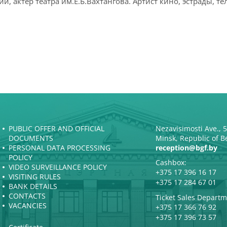
, актёр театра им.Е.Б.Вахтангова. Артист кино, эстрады, т
PUBLIC OFFER AND OFFICIAL
Nezavisimosti Ave., 
DOCUMENTS
Minsk, Republic of B
PERSONAL DATA PROCESSING
reception@bgf.by
POLICY
Cashbox:
VIDEO SURVEILLANCE POLICY
+375 17 396 16 17
VISITING RULES
+375 17 284 67 01
BANK DETAILS
CONTACTS
Ticket Sales Departm
VACANCIES
+375 17 366 76 92
+375 17 396 73 57