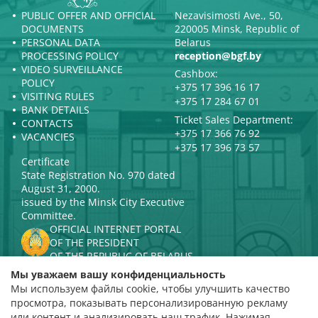
PUBLIC OFFER AND OFFICIAL
Nezavisimosti Ave., 50,
DOCUMENTS
220005 Minsk, Republic of
PERSONAL DATA
Belarus
PROCESSING POLICY
reception@bgf.by
VIDEO SURVEILLANCE
Cashbox:
POLICY
+375 17 396 16 17
VISITING RULES
+375 17 284 67 01
BANK DETAILS
Ticket Sales Department:
CONTACTS
+375 17 366 76 92
VACANCIES
+375 17 396 73 57
Certificate
State Registration No. 970 dated
August 31, 2000.
issued by the Minsk City Executive
Committee.
OFFICIAL INTERNET PORTAL
OF THE PRESIDENT
OF THE REPUBLIC OF BELARUS
MINISTRY OF CULTURE OF THE
Мы уважаем вашу конфиденциальность
REPUBLIC OF BELARUS
Мы используем файлы cookie, чтобы улучшить качество
PORTAL
просмотра, показывать персонализированную рекламу
RATING ASSESSMENT
или контент и анализировать наш трафик. Нажимая