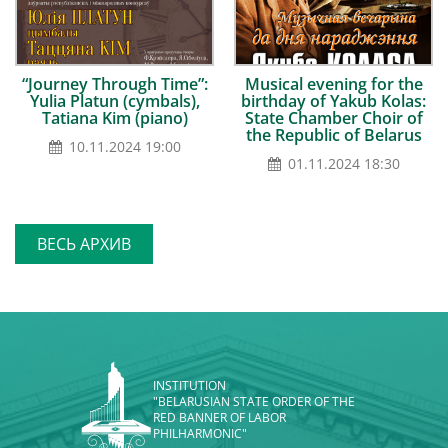
“Journey Through Time”:
Musical evening for the
Yulia Platun (cymbals),
birthday of Yakub Kolas:
Tatiana Kim (piano)
State Chamber Choir of
the Republic of Belarus
10.11.2024 19:00
01.11.2024 18:30
ВЕСЬ АРХИВ
INSTITUTION
"BELARUSIAN STATE ORDER OF THE
RED BANNER OF LABOR
PHILHARMONIC"