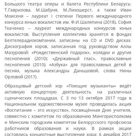
Большого театра оперы и балета Республики Беларусь:
Т.Гаврилова, М.Шабуня, М.Лихошерст, а также Иван
Моисеня – лауреат I степени Первого международного
конкурса юных вокалистов им. Ф.И.Шаляпина (2018), София
Ткаченко – лауреат международных конкурсов юных
вокалистов. Выступления коллектива хранятся в фондах
Белтелерадиокомпании, записаны на CD и DVD дисках.
Дискография хоров, записанная под руководством Аллы
Мазуровой: «Рождественский подарок», колядки и другие
песнопения (2010); «Державный глас», православные
песнопения (2010); «Азбука» для православных детей в
песнях, музыка Александры Даньшовой, слова Нины
Орловой (2017).
Образцовый детский хор «Поющие музыканты» ведёт
активную концертную деятельность на различных
сценических площадках. С 3 по 13 октября 2017 года в
Национальном художественном музее проводилась акция
«Воспитание – это искусство», посвящённая Дню учителя,
совместно с комитетом по образованию Мингорисполкома
и Минским городским комитетом Белорусского профсоюза
работников образования и науки. В рамках акции
состоялись концертные выступления хора: 6 декабря 2017