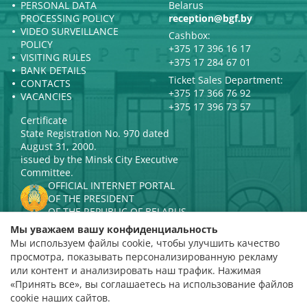
PERSONAL DATA
Belarus
PROCESSING POLICY
reception@bgf.by
VIDEO SURVEILLANCE
Cashbox:
POLICY
+375 17 396 16 17
VISITING RULES
+375 17 284 67 01
BANK DETAILS
Ticket Sales Department:
CONTACTS
+375 17 366 76 92
VACANCIES
+375 17 396 73 57
Certificate
State Registration No. 970 dated
August 31, 2000.
issued by the Minsk City Executive
Committee.
OFFICIAL INTERNET PORTAL
OF THE PRESIDENT
OF THE REPUBLIC OF BELARUS
MINISTRY OF CULTURE OF THE
Мы уважаем вашу конфиденциальность
REPUBLIC OF BELARUS
Мы используем файлы cookie, чтобы улучшить качество
PORTAL
просмотра, показывать персонализированную рекламу
RATING ASSESSMENT
или контент и анализировать наш трафик. Нажимая
«Принять все», вы соглашаетесь на использование файлов
Rating 4.9
cookie наших сайтов.
based on 112 reviews