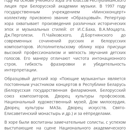
году на основе учебного хора 5-8 классов Республиканского
лицея при Белорусской академии музыки. В 1997 году
государственным учреждением «Минскконцерт»
коллективу присвоено звание «Образцовый». Репертуар
хора охватывает произведения различных исторических
эпох и музыкальных стилей: от И.С.Баха, В.А.Моцарта,
Дж.Перголези, П.Чайковского, Д.Бортнянского до
современных сочинений русских и белорусских
композиторов. Исполнительскому облику хора присущи
высокий профессионализм и мягкость звучания детских
голосов. Его манеру отличают чистота интонационного
строя, гибкость фразировки и убедительность
интерпретации.
Образцовый детский хор «Поющие музыканты» является
постоянным участником концертов в Республике Беларусь
(Белорусская государственная филармония, Белорусский
союз композиторов, Дворец культуры профсоюзов,
Национальный художественный музей, Дом милосердия,
Дворец культуры МАЗа, Дворец искусств, Свято-
Елисаветинский монастырь и др.) и за еёпределами.
В хоре были воспитаны замечательные солисты, с успехом
выступающие на сцене Национального академического