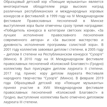
Образцовый детский хор «Поющие музыканты» является
многократным обладателем ряда высоких наград
различных республиканских и международных хоровых
конкурсов и фестивалей: в 1999 году на IV Международном
фестивале Православных песнопений в Минске
выступления хора были отмечены сразу тремя наградами:
«Победитель конкурса в категории светских хоров», «За
лучшее исполнение православного песнопения
современного автора» и «За высокое мастерство и
духовность исполнения программы солисткой хора». В
2001 году коллектив завоевал диплом I степени, в 2005 году
– диплом II степени на Республиканском конкурсе “Сузор’е”
(Минск). В 2010 году на IX Международном фестивале
православных песнопений «Коложский Благовест» (Гродно)
коллективу был присужден диплом лауреата II степени.
2017 год принес хору диплом лауреата Фестиваля
народного творчества “Сузор’е” (Минск). В феврале 2019
года Образцовый детский хор «Поющие музыканты»
принял участие в XVІII Международном фестивале
православных песнопений «Коложский Благовест» в
Гродно, выступление коллектива было отмечено дипломом
лауреата III степени.