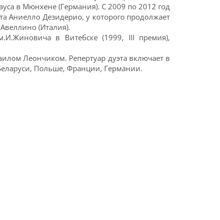
уса в Мюнхене (Германия). С 2009 по 2012 год
та Аниелло Дезидерио, у которого продолжает
Авеллино (Италия).
И.Жиновича в Витебске (1999, III премия),
аилом Леончиком. Репертуар дуэта включает в
Беларуси, Польше, Франции, Германии.