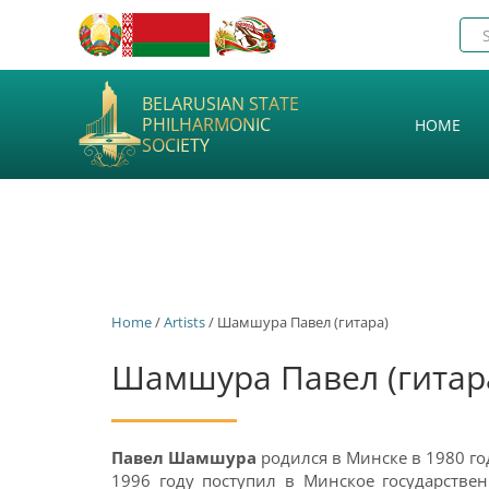
BELARUSIAN STATE
PHILHARMONIC
HOME
SOCIETY
Home
/
Artists
/ Шамшура Павел (гитара)
Шамшура Павел (гитар
Павел Шамшура
родился в Минске в 1980 год
1996 году поступил в Минское государстве