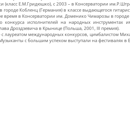
 (класс Е.М.Гридюшко), с 2003 – в Консерватории им.Р.Штра
 городе Кобленц (Германия) в классе выдающегося гитарис
ее время в Консерватории им. Доменико Чимарозы в городе 
 конкурса исполнителей на народных инструментах им.
ава Дроздзевича в Крынице (Польша, 2001, III премия).
е с лауреатом международных конкурсов, цимбалистом Мих
 Музыканты с большим успехом выступали на фестивалях в 