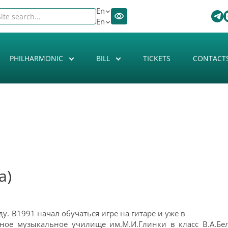
En
En
PHILHARMONIC
BILL
TICKETS
CONTACT
а)
у. В1991 начал обучаться игре на гитаре и уже в
нное музыкальное училище им.М.И.Глинки в класс В.А.Бе