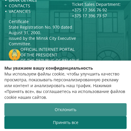
BANK DETAILS
Ticket Sales Department:
CONTACTS
+375 17 366 76 92
VACANCIES
+375 17 396 73 57
Certificate
State Registration No. 970 dated
August 31, 2000.
issued by the Minsk City Executive
Committee.
OFFICIAL INTERNET PORTAL
OF THE PRESIDENT
OF THE REPUBLIC OF BELARUS
MINISTRY OF CULTURE OF THE
Мы уважаем вашу конфиденциальность
REPUBLIC OF BELARUS
Мы используем файлы cookie, чтобы улучшить качество
PORTAL
просмотра, показывать персонализированную рекламу
RATING ASSESSMENT
или контент и анализировать наш трафик. Нажимая
«Принять все», вы соглашаетесь на использование файлов
Rating 4.9
cookie наших сайтов.
based on 112 reviews
Отклонить
Website development
ВТОП3
Принять все
The Belarusian State Philharmonic welcomes you!