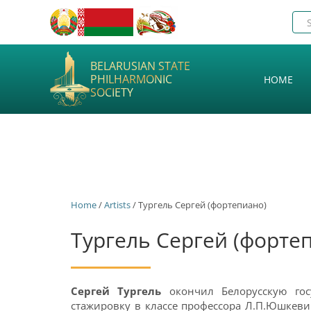
BELARUSIAN STATE
PHILHARMONIC
HOME
SOCIETY
Home
/
Artists
/ Тургель Сергей (фортепиано)
Тургель Сергей (форте
Сергей Тургель
окончил Белорусскую госу
стажировку в классе профессора Л.П.Юшкеви