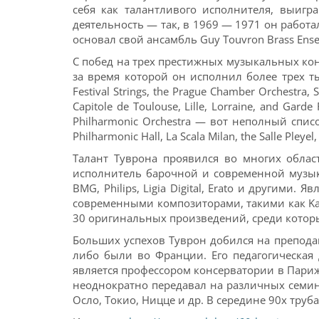
себя как талантливого исполнителя, выигр
деятельность — так, в 1969 — 1971 он работал 
основал свой ансамбль Guy Touvron Brass Ens
С побед на трех престижных музыкальных конк
за время которой он исполнил более трех тыся
Festival Strings, the Prague Chamber Orchestra, 
Capitole de Toulouse, Lille, Lorraine, and Gard
Philharmonic Orchestra — вот неполный спис
Philharmonic Hall, La Scala Milan, the Salle Pleyel
Талант Туврона проявился во многих облас
исполнитель барочной и современной музык
BMG, Philips, Ligia Digital, Erato и другими
современными композиторами, такими как Karol
30 оригинальных произведений, среди которых ко
Больших успехов Туврон добился на препода
либо были во Франции. Его педагогическая 
является профессором консерватории в Париж
неоднократно передавал на различных семин
Осло, Токио, Ницце и др. В середине 90х труб