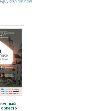
nu-guy-touvron.html
твенный
 оркестр