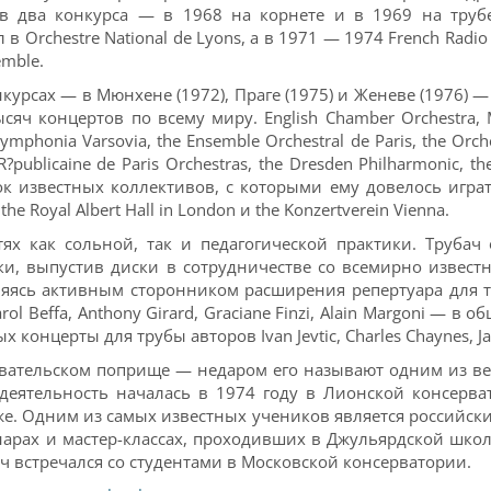
ав два конкурса — в 1968 на корнете и в 1969 на трубе
в Orchestre National de Lyons, а в 1971 — 1974 French Radio
emble.
урсах — в Мюнхене (1972), Праге (1975) и Женеве (1976) —
ч концертов по всему миру. English Chamber Orchestra, Mo
Symphonia Varsovia, the Ensemble Orchestral de Paris, the Orch
e R?publicaine de Paris Orchestras, the Dresden Philharmonic, 
ок известных коллективов, с которыми ему довелось играт
, the Royal Albert Hall in London и the Konzertverein Vienna.
тях как сольной, так и педагогической практики. Трубач
и, выпустив диски в сотрудничестве со всемирно извес
. Являясь активным сторонником расширения репертуара для
 Beffa, Anthony Girard, Graciane Finzi, Alain Margoni — в
нцерты для трубы авторов Ivan Jevtic, Charles Chaynes, Jacqu
вательском поприще — недаром его называют одним из вед
деятельность началась в 1974 году в Лионской консерва
е. Одним из самых известных учеников является российски
арах и мастер-классах, проходивших в Джульярдской школе
ач встречался со студентами в Московской консерватории.