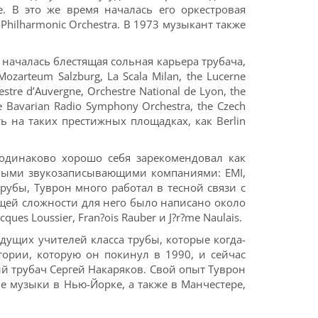
. В это же время началась его оркестровая
 Philharmonic Orchestra. В 1973 музыкант также
 началась блестящая сольная карьера трубача,
zarteum Salzburg, La Scala Milan, the Lucerne
estre d’Auvergne, Orchestre National de Lyon, the
the Bavarian Radio Symphony Orchestra, the Czech
ь на таких престижных площадках, как Berlin
 одинаково хорошо себя зарекомендовал как
тными звукозаписывающими компаниями: EMI,
 трубы, Туврон много работал в тесной связи с
 общей сложности для него было написано около
es Loussier, Fran?ois Rauber и J?r?me Naulais.
ущих учителей класса трубы, которые когда-
тории, которую он покинул в 1990, и сейчас
й трубач Сергей Накаряков. Свой опыт Туврон
 музыки в Нью-Йорке, а также в Манчестере,