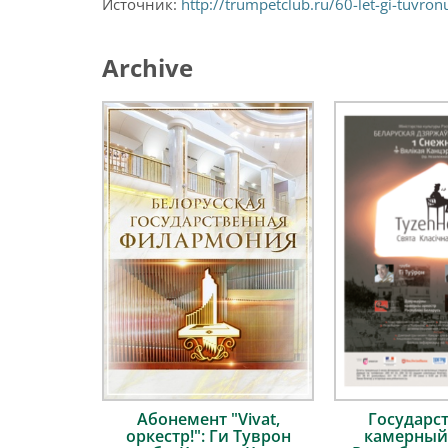
Источник:
http://trumpetclub.ru/60-let-gi-tuvro
Archive
Абонемент "Vivat,
Государс
оркестр!": Ги Туврон
камерный