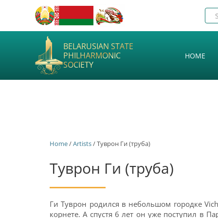
BELARUSIAN STATE
PHILHARMONIC
HOME
SOCIETY
Home
/
Artists
/ Туврон Ги (труба)
Туврон Ги (труба)
Ги Туврон родился в небольшом городке Vichy
корнете. А спустя 6 лет он уже поступил в 