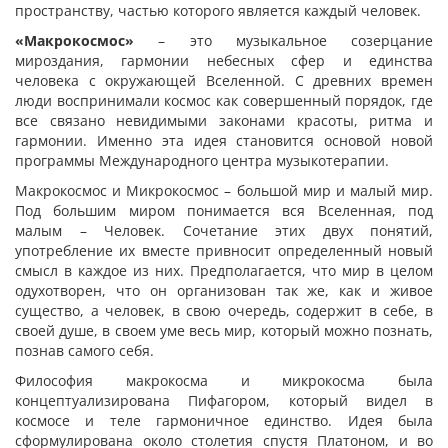
пространству, частью которого является каждый человек.
«Макрокосмос»
– это музыкальное созерцание
мироздания, гармонии небесных сфер и единства
человека с окружающей Вселенной. С древних времен
люди воспринимали космос как совершенный порядок, где
все связано невидимыми законами красоты, ритма и
гармонии. Именно эта идея становится основой новой
программы Международного центра музыкотерапии.
Макрокосмос и Микрокосмос – большой мир и малый мир.
Под большим миром понимается вся Вселенная, под
малым – Человек. Сочетание этих двух понятий,
употребление их вместе привносит определенный новый
смысл в каждое из них. Предполагается, что мир в целом
одухотворен, что он организован так же, как и живое
существо, а человек, в свою очередь, содержит в себе, в
своей душе, в своем уме весь мир, который можно познать,
познав самого себя.
Философия макрокосма и микрокосма была
концептуализирована Пифагором, который видел в
космосе и теле гармоничное единство. Идея была
сформулирована около столетия спустя Платоном, и во