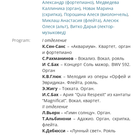
Александр (фортепиано)
,
Медведева
Каллиника (орган)
,
Новак Марина
(скрипка)
,
Порошина Алеся (виолончель)
,
Миклаш Анастасия (флейта)
,
Алесюк
Олеся (альт)
,
Витко Дарья (лектор-
музыковед)
Program:
І
отделение
К.Сен-Санс
– «Аквариум». Квартет, орган
и фортепиано
С.Рахманинов
– Вокализ. Вокал, рояль
И С.Бах
– Концерт Соль мажор, BWV 592.
Орган
К.В.Глюк
– Мелодия из оперы «Орфей и
Эвридика». Флейта, рояль.
Э.Жигу
– Токката. Орган.
И.С.Бах
– Ария “Quia Respexit” из кантаты
“Magnificat”. Вокал, квартет.
ІІ
отделение
Л.Вьерн
– «Гимн солнцу». Орган.
Т.Альбинони
– Адажио. Орган, скрипка,
флейта.
К.Дебюсси
– «Лунный свет». Рояль