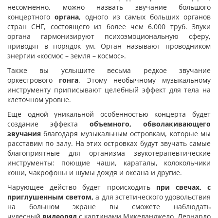
несомненно, можно назвать звучание большого
концертного
органа
, одного из самых больших органов
стран СНГ, состоящего из более чем 6.000 труб. Звуки
органа гармонизируют психоэмоциональную сферу,
приводят в порядок ум. Орган называют проводником
энергии «космос – земля – космос».
Также вы услышите весьма редкое звучание
оркестрового
гонга
. Этому необычному музыкальному
инструменту приписывают целебный эффект для тела на
клеточном уровне.
Еще одной уникальной особенностью концерта будет
создание эффекта
объемного, обволакивающего
звучания
благодаря музыкальным островкам, которые мы
расставим по залу. На этих островках будут звучать самые
благоприятные для организма звукотерапевтические
инструменты: поющие чаши, караталы, колокольчики
коши, чакрофоны и шумы дождя и океана и другие.
Чарующее действо будет происходить
при свечах, с
приглушенным светом,
а для эстетического удовольствия
на большом экране вы сможете наблюдать
чудесный
видеоряд
с картинами Микеланджело, Леонардо