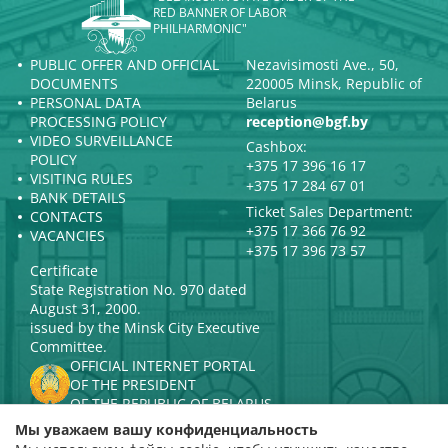
RED BANNER OF LABOR
PHILHARMONIC"
PUBLIC OFFER AND OFFICIAL
Nezavisimosti Ave., 50,
DOCUMENTS
220005 Minsk, Republic of
PERSONAL DATA
Belarus
PROCESSING POLICY
reception@bgf.by
VIDEO SURVEILLANCE
Cashbox:
POLICY
+375 17 396 16 17
VISITING RULES
+375 17 284 67 01
BANK DETAILS
Ticket Sales Department:
CONTACTS
+375 17 366 76 92
VACANCIES
+375 17 396 73 57
Certificate
State Registration No. 970 dated
August 31, 2000.
issued by the Minsk City Executive
Committee.
OFFICIAL INTERNET PORTAL
OF THE PRESIDENT
OF THE REPUBLIC OF BELARUS
MINISTRY OF CULTURE OF THE
Мы уважаем вашу конфиденциальность
REPUBLIC OF BELARUS