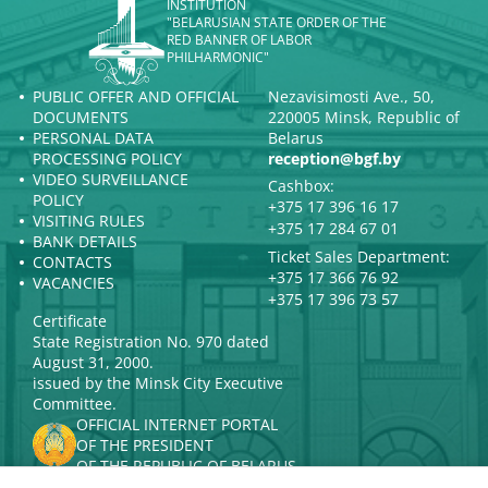
INSTITUTION
"BELARUSIAN STATE ORDER OF THE
RED BANNER OF LABOR
PHILHARMONIC"
PUBLIC OFFER AND OFFICIAL
Nezavisimosti Ave., 50,
DOCUMENTS
220005 Minsk, Republic of
PERSONAL DATA
Belarus
PROCESSING POLICY
reception@bgf.by
VIDEO SURVEILLANCE
Cashbox:
POLICY
+375 17 396 16 17
VISITING RULES
+375 17 284 67 01
BANK DETAILS
Ticket Sales Department:
CONTACTS
+375 17 366 76 92
VACANCIES
+375 17 396 73 57
Certificate
State Registration No. 970 dated
August 31, 2000.
issued by the Minsk City Executive
Committee.
OFFICIAL INTERNET PORTAL
OF THE PRESIDENT
OF THE REPUBLIC OF BELARUS
MINISTRY OF CULTURE OF THE