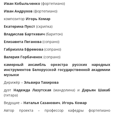
Иван Кобыльченко
(фортепиано)
Иван Андрухов
(фортепиано)
композитор
Игорь Комар
Екатерина Пукст
(скрипка)
Владислав Барткевич
(баритон)
Елизавета Пеганова
(сопрано)
Габриэлла Ефремова
(сопрано)
Валерия Горбаченок
(сопрано)
камерный ансамбль оркестра русских народных
инструментов Белорусской государственной академии
музыки
Дирижёр –
Эльвира Тахирова
дуэт
Надежда Лазутская
(мандолина) и
Дарьян Шахаб
(гитара)
Ведущие –
Наталья Сазанович
,
Игорь Комар
Автор проекта – профессор кафедры фортепиано