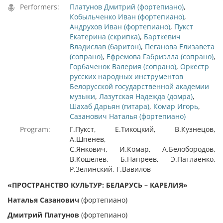
Performers:
Платунов Дмитрий (фортепиано)
,
Кобыльченко Иван (фортепиано)
,
Андрухов Иван (фортепиано)
,
Пукст
Екатерина (скрипка)
,
Барткевич
Владислав (баритон)
,
Пеганова Елизавета
(сопрано)
,
Ефремова Габриэлла (сопрано)
,
Горбаченок Валерия (сопрано)
,
Оркестр
русских народных инструментов
Белорусской государственной академии
музыки
,
Лазутская Надежда (домра)
,
Шахаб Дарьян (гитара)
,
Комар Игорь
,
Сазанович Наталья (фортепиано)
Program:
Г.Пукст, Е.Тикоцкий, В.Кузнецов,
А.Шпенев,
С.Янкович, И.Комар, А.Белобородов,
В.Кошелев, Б.Напреев, Э.Патлаенко,
Р.Зелинский, Г.Вавилов
«ПРОСТРАНСТВО КУЛЬТУР: БЕЛАРУСЬ – КАРЕЛИЯ»
Наталья Сазанович
(фортепиано)
Дмитрий Платунов
(фортепиано)