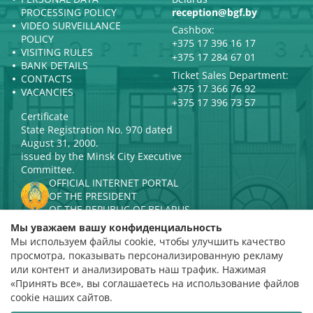
PROCESSING POLICY
reception@bgf.by
VIDEO SURVEILLANCE
Cashbox:
POLICY
+375 17 396 16 17
VISITING RULES
+375 17 284 67 01
BANK DETAILS
Ticket Sales Department:
CONTACTS
+375 17 366 76 92
VACANCIES
+375 17 396 73 57
Certificate
State Registration No. 970 dated
August 31, 2000.
issued by the Minsk City Executive
Committee.
OFFICIAL INTERNET PORTAL
OF THE PRESIDENT
OF THE REPUBLIC OF BELARUS
MINISTRY OF CULTURE OF THE
Мы уважаем вашу конфиденциальность
REPUBLIC OF BELARUS
Мы используем файлы cookie, чтобы улучшить качество
PORTAL
просмотра, показывать персонализированную рекламу
RATING ASSESSMENT
или контент и анализировать наш трафик. Нажимая
«Принять все», вы соглашаетесь на использование файлов
Rating 4.9
cookie наших сайтов.
based on 112 reviews