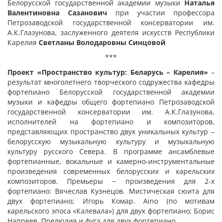
Белорусской государственной академии музыки
Наталья
Валентиновна Сазанович
при участии профессора
Петрозаводской государственной консерватории им.
А.К.Глазунова, заслуженного деятеля искусств Республики
Карелия
Светланы Володаровны Синцовой
***
Проект «Пространство культур: Беларусь – Карелия»
–
результат многолетнего творческого содружества кафедры
фортепиано Белорусской государственной академии
музыки и кафедры общего фортепиано Петрозаводской
государственной консерватории им. А.К.Глазунова,
исполнителей на фортепиано и композиторов,
представляющих пространство двух уникальных культур –
белорусскую музыкальную культуру и музыкальную
культуру русского Севера. В программе ансамблевые
фортепианные, вокальные и камерно-инструментальные
произведения современных белорусских и карельских
композиторов. Премьеры − произведения для 2-х
фортепиано: Вячеслав Кузнецов. Мистическая сюита для
двух фортепиано; Игорь Комар. Aino (по мотивам
карельского эпоса «Калевала») для двух фортепиано; Борис
Напреев. Прелюдия и фуга для двух фортепиано.