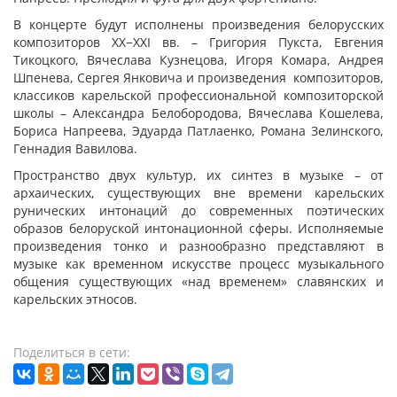
В концерте будут исполнены произведения белорусских
композиторов ХХ−ХХI вв. – Григория Пукста, Евгения
Тикоцкого, Вячеслава Кузнецова, Игоря Комара, Андрея
Шпенева, Сергея Янковича и произведения композиторов,
классиков карельской профессиональной композиторской
школы – Александра Белобородова, Вячеслава Кошелева,
Бориса Напреева, Эдуарда Патлаенко, Романа Зелинского,
Геннадия Вавилова.
Пространство двух культур, их синтез в музыке – от
архаических, существующих вне времени карельских
рунических интонаций до современных поэтических
образов белоруской интонационной сферы. Исполняемые
произведения тонко и разнообразно представляют в
музыке как временном искусстве процесс музыкального
общения существующих «над временем» славянских и
карельских этносов.