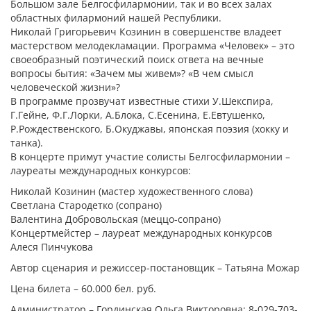
Большом зале Белгосфилармонии, так и во всех залах
областных филармоний нашей Республики.
Николай Григорьевич Козинин в совершенстве владеет
мастерством мелодекламации. Программа «Человек» – это
своеобразный поэтический поиск ответа на вечные
вопросы бытия: «Зачем мы живем»? «В чем смысл
человеческой жизни»?
В программе прозвучат известные стихи У.Шекспира,
Г.Гейне, Ф.Г.Лорки, А.Блока, С.Есенина, Е.Евтушенко,
Р.Рождественского, Б.Окуджавы, японская поэзия (хокку и
танка).
В концерте примут участие солисты Белгосфилармонии –
лауреаты международных конкурсов:
Николай Козинин (мастер художественного слова)
Светлана Стародетко (сопрано)
Валентина Добровольская (меццо-сопрано)
Концертмейстер – лауреат международных конкурсов
Алеся Пинчукова
Автор сценария и режиссер-постановщик – Татьяна Можар
Цена билета – 60.000 бел. руб.
Администратор – Гординская Ольга Викторовна: 8-029-703-