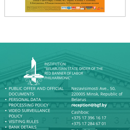
INSTITUTION
"BELARUSIAN STATE ORDER OF THE
RED BANNER OF LABOR
PHILHARMONIC"
PUBLIC OFFER AND OFFICIAL
Nezavisimosti Ave., 50,
DOCUMENTS
220005 Minsk, Republic of
PERSONAL DATA
Belarus
PROCESSING POLICY
reception@bgf.by
VIDEO SURVEILLANCE
Cashbox:
POLICY
+375 17 396 16 17
VISITING RULES
+375 17 284 67 01
BANK DETAILS