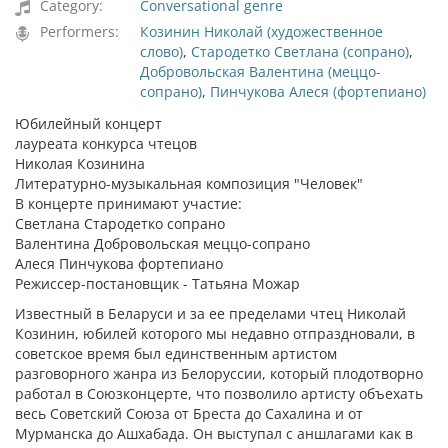
Category:
Conversational genre
Performers:
Козинин Николай (художественное
слово)
,
Стародетко Светлана (сопрано)
,
Добровольская Валентина (меццо-
сопрано)
,
Пинчукова Алеся (фортепиано)
Юбилейный концерт
лауреата конкурса чтецов
Николая Козинина
Литературно-музыкальная композиция "Человек"
В концерте принимают участие:
Светлана Стародетко сопрано
Валентина Добровольская меццо-сопрано
Алеся Пинчукова фортепиано
Режиссер-постановщик - Татьяна Можар
Известный в Беларуси и за ее пределами чтец Николай
Козинин, юбилей которого мы недавно отпраздновали, в
советское время был единственным артистом
разговорного жанра из Белоруссии, который плодотворно
работал в Союзконцерте, что позволило артисту объехать
весь Советский Союза от Бреста до Сахалина и от
Мурманска до Ашхабада. Он выступал с аншлагами как в