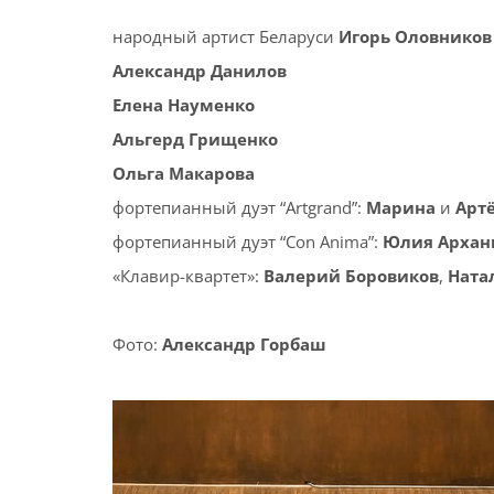
народный артист Беларуси
Игорь Оловников
Александр Данилов
Елена Науменко
Альгерд Грищенко
Ольга Макарова
фортепианный дуэт “Artgrand”:
Марина
и
Арт
фортепианный дуэт “Con Anima”:
Юлия Архан
«Клавир-квартет»:
Валерий Боровиков
,
Ната
Фото:
Александр Горбаш