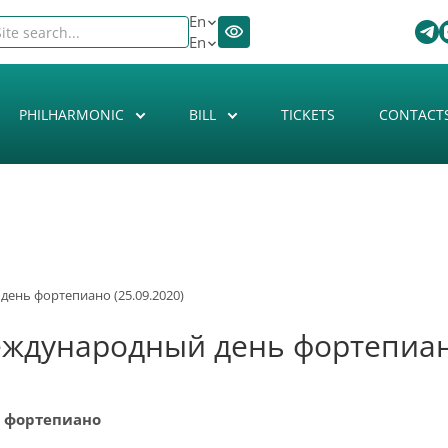
En
En
PHILHARMONIC
BILL
TICKETS
CONTACT
ень фортепиано (25.09.2020)
ждународный день фортепиано
 фортепиано