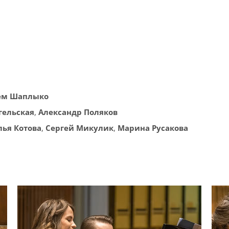
ём Шаплыко
гельская
,
Александр Поляков
лья Котова
,
Сергей Микулик
,
Марина Русакова