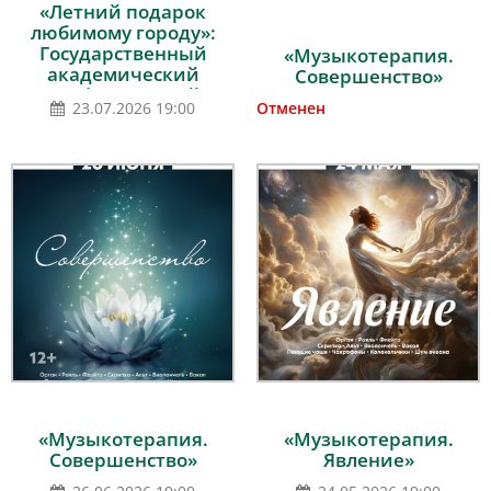
«Летний подарок
любимому городу»:
Государственный
«Музыкотерапия.
академический
Совершенство»
симфонический
23.07.2026 19:00
Отменен
оркестр Республики
Беларусь, дирижёр –
Александр Анисимов,
солист – Александр
Данилов (фортепиано)
«Музыкотерапия.
«Музыкотерапия.
Совершенство»
Явление»