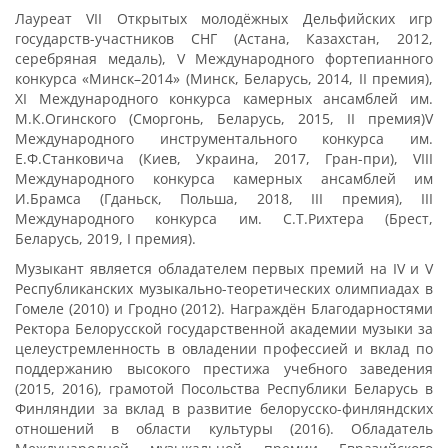
Лауреат VII Открытых молодёжных Дельфийских игр
государств-участников СНГ (Астана, Казахстан, 2012,
серебряная медаль), V Международного фортепианного
конкурса «Минск–2014» (Минск, Беларусь, 2014, II премия),
XI Международного конкурса камерных ансамблей им.
М.К.Огинского (Сморгонь, Беларусь, 2015, II премия)V
Международного инструментального конкурса им.
Е.Ф.Станковича (Киев, Украина, 2017, Гран-при), VIII
Международного конкурса камерных ансамблей им
И.Брамса (Гданьск, Польша, 2018, III премия), III
Международного конкурса им. С.Т.Рихтера (Брест,
Беларусь, 2019, I премия).
Музыкант является обладателем первых премий на IV и V
Республиканских музыкально-теоретических олимпиадах в
Гомеле (2010) и Гродно (2012). Награждён Благодарностями
Ректора Белорусской государственной академии музыки за
целеустремленность в овладении профессией и вклад по
поддержанию высокого престижа учебного заведения
(2015, 2016), грамотой Посольства Республики Беларусь в
Финляндии за вклад в развитие белорусско-финляндских
отношений в области культуры (2016). Обладатель