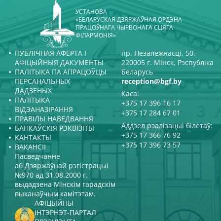
УСТАНОВА
«БЕЛАРУСКАЯ ДЗЯРЖАЎНАЯ ОРДЭНА
ПРАЦОЎНАГА ЧЫРВОНАГА СЦЯГА
ФІЛАРМОНІЯ»
ПУБЛІЧНАЯ АФЕРТА І
пр. Незалежнасці, 50,
АФІЦЫЙНЫЯ ДАКУМЕНТЫ
220005 г. Мінск, Рэспубліка
ПАЛІТЫКА ПА АПРАЦОЎЦЫ
Беларусь
ПЕРСАНАЛЬНЫХ
reception@bgf.by
ДАДЗЕНЫХ
Каса:
ПАЛІТЫКА
+375 17 396 16 17
ВІДЭАНАЗІРАННЯ
+375 17 284 67 01
ПРАВІЛЫ НАВЕДВАННЯ
Аддзел рэалізацыі білетаў:
БАНКАЎСКІЯ РЭКВІЗІТЫ
+375 17 366 76 92
КАНТАКТЫ
+375 17 396 73 57
ВАКАНСІІ
Пасведчанне
аб Дзяржаўнай рэгістрацыі
№970 ад 31.08.2000 г.
выдадзена Мінскім гарадскім
выканаўчым камітэтам.
АФІЦЫЙНЫ
ІНТЭРНЭТ-ПАРТАЛ