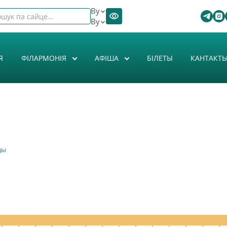
By
By
Я
ФІЛАРМОНІЯ
АФIША
БІЛЕТЫ
КАНТАКТ
цы