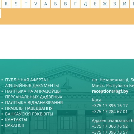
R
S
T
V
А
Б
В
Г
Д
Е
Ж
З
И
ПУБЛІЧНАЯ АФЕРТА І
пр. Незалежнасці, 50
АФІЦЫЙНЫЯ ДАКУМЕНТЫ
Мінск, Рэспубліка Б
ПАЛІТЫКА ПА АПРАЦОЎЦЫ
reception@bgf.by
ПЕРСАНАЛЬНЫХ ДАДЗЕНЫХ
Каса:
ПАЛІТЫКА ВІДЭАНАЗІРАННЯ
+375 17 396 16 17
ПРАВІЛЫ НАВЕДВАННЯ
+375 17 284 67 01
БАНКАЎСКІЯ РЭКВІЗІТЫ
КАНТАКТЫ
Аддзел рэалізацыі б
ВАКАНСІІ
+375 17 366 76 92
+375 17 396 73 57