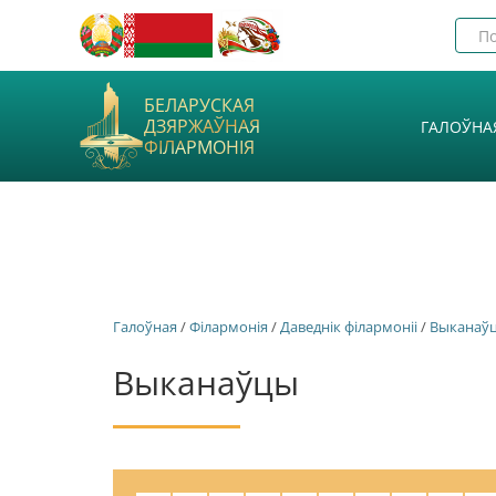
БЕЛАРУСКАЯ
ДЗЯРЖАЎНАЯ
ГАЛОЎНА
ФІЛАРМОНІЯ
Галоўная
/
Філармонія
/
Даведнік філармоніі
/
Выканаў
Выканаўцы