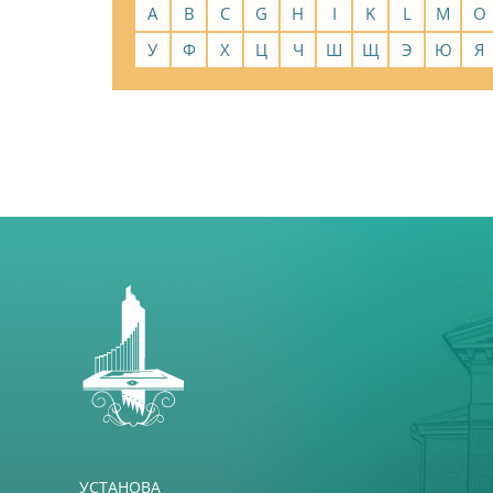
A
B
C
G
H
I
K
L
M
O
У
Ф
Х
Ц
Ч
Ш
Щ
Э
Ю
Я
УСТАНОВА