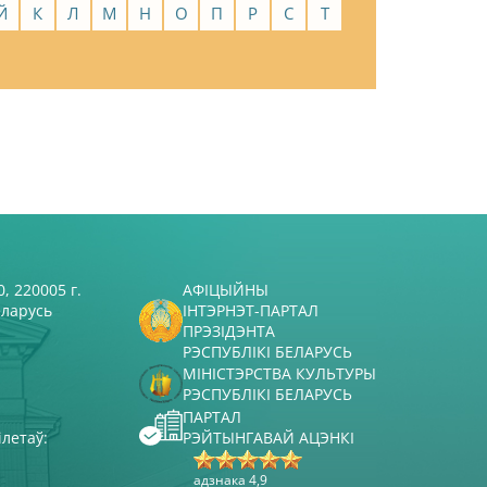
Й
К
Л
М
Н
О
П
Р
С
Т
, 220005 г.
АФІЦЫЙНЫ
еларусь
ІНТЭРНЭТ-ПАРТАЛ
ПРЭЗІДЭНТА
РЭСПУБЛІКІ БЕЛАРУСЬ
МІНІСТЭРСТВА КУЛЬТУРЫ
РЭСПУБЛІКІ БЕЛАРУСЬ
ПАРТАЛ
ілетаў:
РЭЙТЫНГАВАЙ АЦЭНКІ
адзнака 4,9