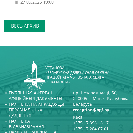
27.09.2025 19:00
ВЕСЬ АРХИВ
УСТАНОВА
«БЕЛАРУСКАЯ ДЗЯРЖАЎНАЯ ОРДЭНА
ПРАЦОЎНАГА ЧЫРВОНАГА СЦЯГА
ФІЛАРМОНІЯ»
ПУБЛІЧНАЯ АФЕРТА І
пр. Незалежнасці, 50,
АФІЦЫЙНЫЯ ДАКУМЕНТЫ
220005 г. Мінск, Рэспубліка
ПАЛІТЫКА ПА АПРАЦОЎЦЫ
Беларусь
ПЕРСАНАЛЬНЫХ
reception@bgf.by
ДАДЗЕНЫХ
Каса:
ПАЛІТЫКА
+375 17 396 16 17
ВІДЭАНАЗІРАННЯ
+375 17 284 67 01
ПРАВІЛЫ НАВЕДВАННЯ