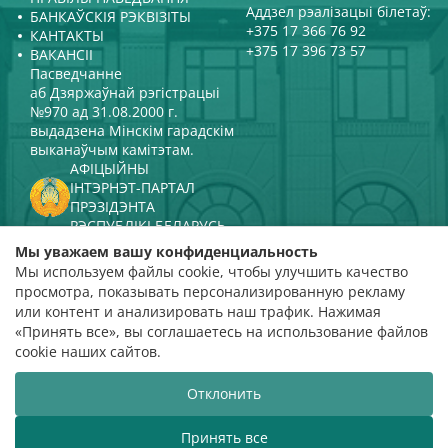
Аддзел рэалізацыі білетаў:
БАНКАЎСКІЯ РЭКВІЗІТЫ
+375 17 366 76 92
КАНТАКТЫ
+375 17 396 73 57
ВАКАНСІІ
Пасведчанне
аб Дзяржаўнай рэгістрацыі
№970 ад 31.08.2000 г.
выдадзена Мінскім гарадскім
выканаўчым камітэтам.
АФІЦЫЙНЫ
ІНТЭРНЭТ-ПАРТАЛ
ПРЭЗІДЭНТА
РЭСПУБЛІКІ БЕЛАРУСЬ
МІНІСТЭРСТВА КУЛЬТУРЫ
Мы уважаем вашу конфиденциальность
РЭСПУБЛІКІ БЕЛАРУСЬ
Мы используем файлы cookie, чтобы улучшить качество
ПАРТАЛ
просмотра, показывать персонализированную рекламу
РЭЙТЫНГАВАЙ АЦЭНКІ
или контент и анализировать наш трафик. Нажимая
«Принять все», вы соглашаетесь на использование файлов
адзнака 4,9
cookie наших сайтов.
на падставе 112 водгукаў
Отклонить
Распрацоўка сайта
ВТОП3
Принять все